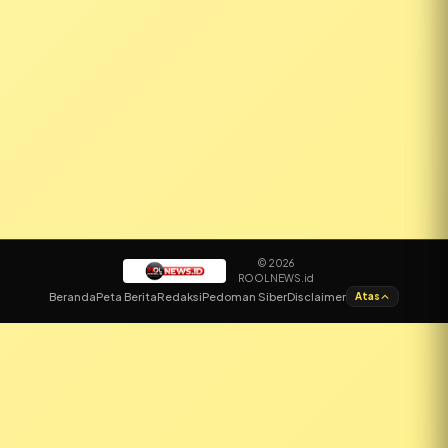
© 2026
ROOLNEWS.id
✕
Beranda
Peta Berita
Redaksi
Pedoman Siber
Disclaimer
Atas