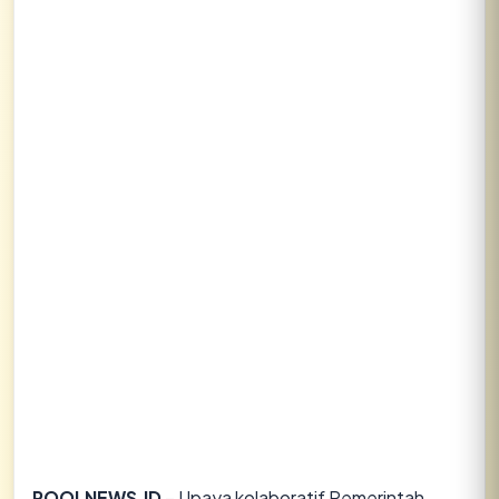
Lihat semua hasil →
ROOLNEWS.ID
– Upaya kolaboratif Pemerintah