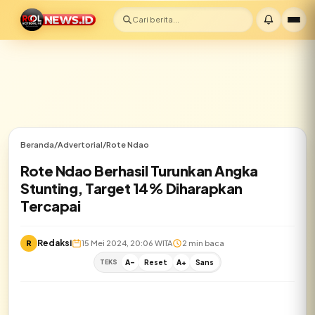
Cari berita...
Beranda
/
Advertorial
/
Rote Ndao
Rote Ndao Berhasil Turunkan Angka
Stunting, Target 14% Diharapkan
Tercapai
Redaksi
R
15 Mei 2024, 20:06 WITA
2 min baca
TEKS
A-
Reset
A+
Sans
✕