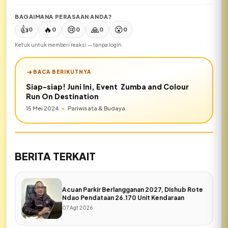
BAGAIMANA PERASAAN ANDA?
👍
🔥
😢
🙏
😮
0
0
0
0
0
Ketuk untuk memberi reaksi — tanpa login.
BACA BERIKUTNYA
Siap-siap! Juni Ini, Event Zumba and Colour
Run On Destination
15 Mei 2024
•
Pariwisata & Budaya
BERITA TERKAIT
Acuan Parkir Berlangganan 2027, Dishub Rote
Ndao Pendataan 26.170 Unit Kendaraan
07 Agt 2026