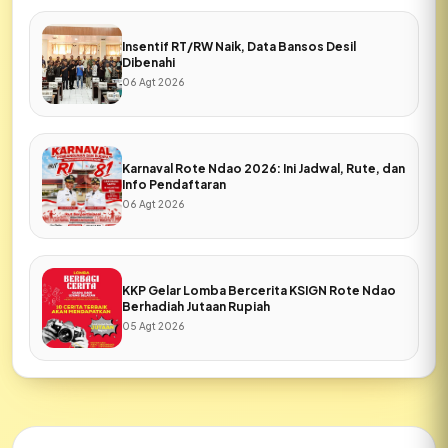
Insentif RT/RW Naik, Data Bansos Desil
Dibenahi
06 Agt 2026
Karnaval Rote Ndao 2026: Ini Jadwal, Rute, dan
Info Pendaftaran
06 Agt 2026
KKP Gelar Lomba Bercerita KSIGN Rote Ndao
Berhadiah Jutaan Rupiah
05 Agt 2026