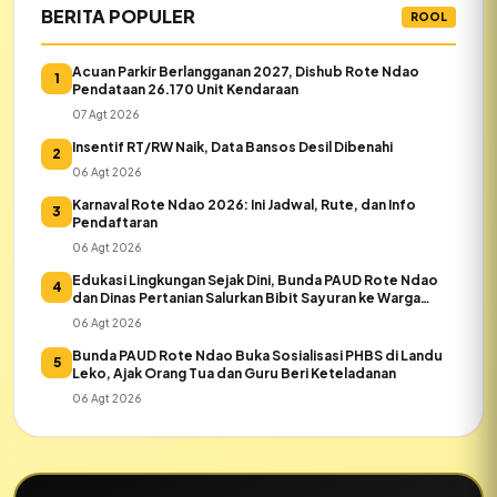
BERITA POPULER
ROOL
Acuan Parkir Berlangganan 2027, Dishub Rote Ndao
1
Pendataan 26.170 Unit Kendaraan
07 Agt 2026
Insentif RT/RW Naik, Data Bansos Desil Dibenahi
2
06 Agt 2026
Karnaval Rote Ndao 2026: Ini Jadwal, Rute, dan Info
3
Pendaftaran
06 Agt 2026
Edukasi Lingkungan Sejak Dini, Bunda PAUD Rote Ndao
4
dan Dinas Pertanian Salurkan Bibit Sayuran ke Warga
Daeloni
06 Agt 2026
Bunda PAUD Rote Ndao Buka Sosialisasi PHBS di Landu
5
Leko, Ajak Orang Tua dan Guru Beri Keteladanan
06 Agt 2026