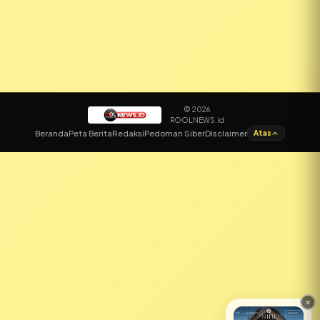
© 2026
ROOLNEWS.id
✕
Beranda
Peta Berita
Redaksi
Pedoman Siber
Disclaimer
Atas