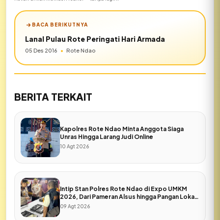
BACA BERIKUTNYA
Lanal Pulau Rote Peringati Hari Armada
05 Des 2016
•
Rote Ndao
BERITA TERKAIT
Kapolres Rote Ndao Minta Anggota Siaga
Unras Hingga Larang Judi Online
10 Agt 2026
Intip Stan Polres Rote Ndao di Expo UMKM
2026, Dari Pameran Alsus hingga Pangan Lokal
Bhayangkari
09 Agt 2026