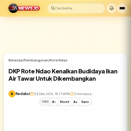
Cari berita...
Beranda
/
Pembangunan
/
Rote Ndao
DKP Rote Ndao Kenalkan Budidaya Ikan
Air Tawar Untuk Dikembangkan
Redaksi
R
03 Des 2016, 18:17 WITA
3 min baca
TEKS
A-
Reset
A+
Sans