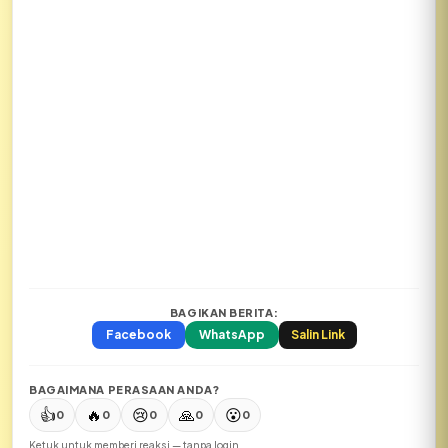
BAGIKAN BERITA:
Facebook
WhatsApp
Salin Link
BAGAIMANA PERASAAN ANDA?
👍
🔥
😢
🙏
😮
0
0
0
0
0
Ketuk untuk memberi reaksi — tanpa login.