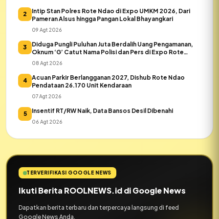
Intip Stan Polres Rote Ndao di Expo UMKM 2026, Dari
2
Pameran Alsus hingga Pangan Lokal Bhayangkari
09 Agt 2026
Diduga Pungli Puluhan Juta Berdalih Uang Pengamanan,
3
Oknum ‘G’ Catut Nama Polisi dan Pers di Expo Rote
Ndao
08 Agt 2026
Acuan Parkir Berlangganan 2027, Dishub Rote Ndao
4
Pendataan 26.170 Unit Kendaraan
07 Agt 2026
Insentif RT/RW Naik, Data Bansos Desil Dibenahi
5
06 Agt 2026
TERVERIFIKASI GOOGLE NEWS
Ikuti Berita ROOLNEWS.id di Google News
Dapatkan berita terbaru dan terpercaya langsung di feed
Google News Anda.