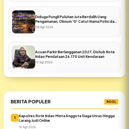
Diduga Pungli Puluhan Juta Berdalih Uang
Pengamanan, Oknum ‘G’ Catut Nama Polisi dan
Pers di Expo Rote Ndao
08 Agt 2026
Acuan Parkir Berlangganan 2027, Dishub Rote
Ndao Pendataan 26.170 Unit Kendaraan
07 Agt 2026
BERITA POPULER
ROOL
Kapolres Rote Ndao Minta Anggota Siaga Unras Hingga
1
Larang Judi Online
10 Agt 2026