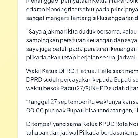
Menanggapi pernyataan Ketua Fraksi Golk
edaran Mendagri tersebut pada prinsipnya
sangat mengerti tentang siklus anggaran di
“Saya ajak mari kita duduk bersama, kala
sampingkan peraturan keuangan dan saya 
saya juga patuh pada peraturan keuangan 
pilkada akan tetap berjalan sesuai jadwal,
Wakil Ketua DPRD, Petrus J Pelle saat 
DPRD sudah percayakan kepada Bupati seh
waktu besok Rabu (27/9) NHPD sudah dita
“tanggal 27 september itu waktunya kan sa
00.00 pun pak Bupati bisa tandatangan,” k
Ditempat yang sama Ketua KPUD Rote Nda
tahapan dan jadwal Pilkada berdasarkan p