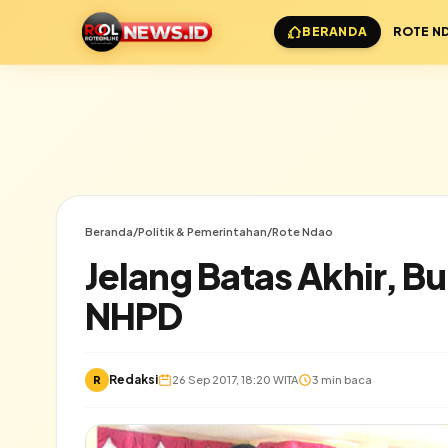
BERANDA
ROTE N
Beranda
/
Politik & Pemerintahan
/
Rote Ndao
Jelang Batas Akhir, B
NHPD
Redaksi
R
26 Sep 2017, 18:20 WITA
3 min baca