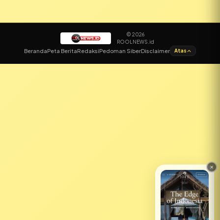
© 2026
ROOLNEWS.id
✕
Beranda
Peta Berita
Redaksi
Pedoman Siber
Disclaimer
Atas