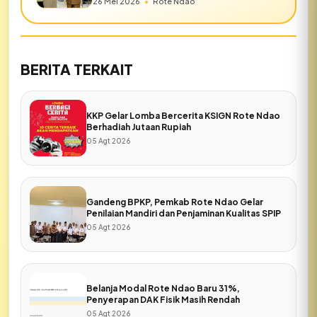
26 Mei 2026
•
Rote Ndao
BERITA TERKAIT
KKP Gelar Lomba Bercerita KSIGN Rote Ndao
Berhadiah Jutaan Rupiah
05 Agt 2026
Gandeng BPKP, Pemkab Rote Ndao Gelar
Penilaian Mandiri dan Penjaminan Kualitas SPIP
05 Agt 2026
Belanja Modal Rote Ndao Baru 31%,
Penyerapan DAK Fisik Masih Rendah
05 Agt 2026