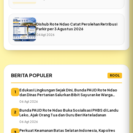
Dishub Rote Ndao Catat Perolehan Retribusi
Parkir per 3 Agustus 2026
04 Agt 2026
BERITA POPULER
ROOL
Edukasi Lingkungan Sejak Dini, Bunda PAUD Rote Ndao
1
dan Dinas Pertanian Salurkan Bibit Sayuran ke Warga
Daeloni
06 Agt 2026
Bunda PAUD Rote Ndao Buka Sosialisasi PHBS di Landu
2
Leko, Ajak Orang Tua dan Guru Beri Keteladanan
06 Agt 2026
Perkuat Keamanan Batas Selatan Indonesia, Kapolres
3