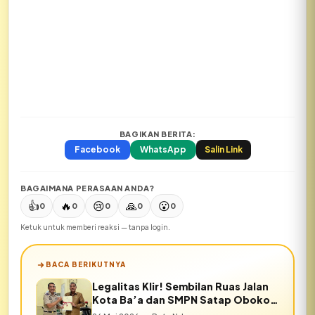
BAGIKAN BERITA:
Facebook
WhatsApp
Salin Link
BAGAIMANA PERASAAN ANDA?
👍
🔥
😢
🙏
😮
0
0
0
0
0
Ketuk untuk memberi reaksi — tanpa login.
BACA BERIKUTNYA
Legalitas Klir! Sembilan Ruas Jalan
Kota Ba’a dan SMPN Satap Oboko
Resmi Bersertifikat