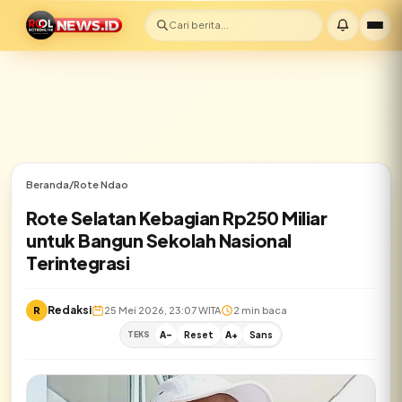
Cari berita...
Beranda
/
Rote Ndao
Rote Selatan Kebagian Rp250 Miliar
untuk Bangun Sekolah Nasional
Terintegrasi
Redaksi
R
25 Mei 2026, 23:07 WITA
2 min baca
TEKS
A-
Reset
A+
Sans
✕