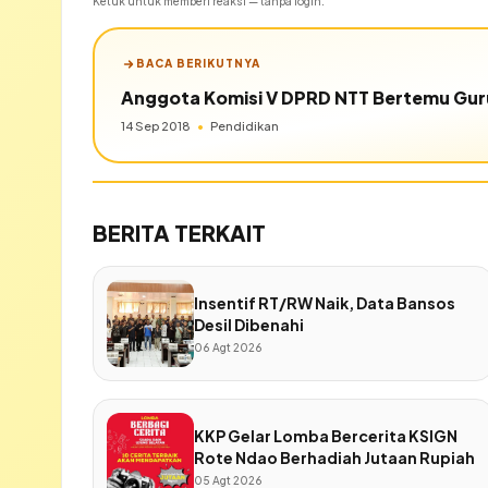
Ketuk untuk memberi reaksi — tanpa login.
BACA BERIKUTNYA
Anggota Komisi V DPRD NTT Bertemu Gu
14 Sep 2018
•
Pendidikan
BERITA TERKAIT
Insentif RT/RW Naik, Data Bansos
Desil Dibenahi
06 Agt 2026
KKP Gelar Lomba Bercerita KSIGN
Rote Ndao Berhadiah Jutaan Rupiah
05 Agt 2026