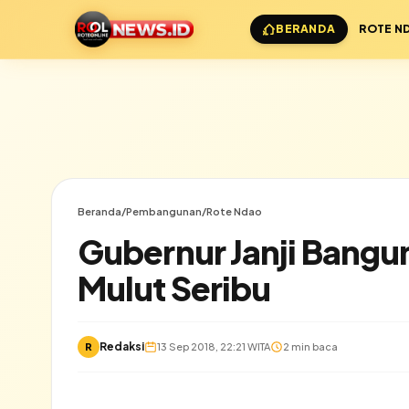
BERANDA
ROTE N
Beranda
/
Pembangunan
/
Rote Ndao
Gubernur Janji Bangu
Mulut Seribu
✕
Redaksi
R
13 Sep 2018, 22:21 WITA
2 min baca
Lihat semua hasil →