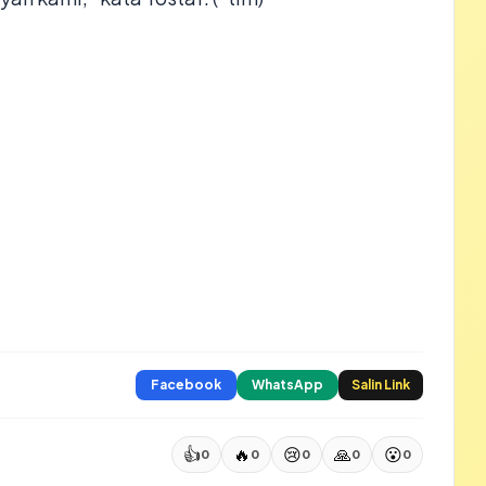
Facebook
WhatsApp
Salin Link
👍
🔥
😢
🙏
😮
0
0
0
0
0