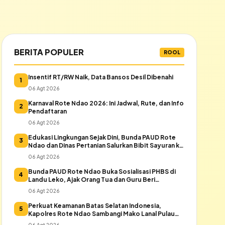
BERITA POPULER
ROOL
Insentif RT/RW Naik, Data Bansos Desil Dibenahi
1
06 Agt 2026
Karnaval Rote Ndao 2026: Ini Jadwal, Rute, dan Info
2
Pendaftaran
06 Agt 2026
Edukasi Lingkungan Sejak Dini, Bunda PAUD Rote
3
Ndao dan Dinas Pertanian Salurkan Bibit Sayuran ke
Warga Daeloni
06 Agt 2026
Bunda PAUD Rote Ndao Buka Sosialisasi PHBS di
4
Landu Leko, Ajak Orang Tua dan Guru Beri
Keteladanan
06 Agt 2026
Perkuat Keamanan Batas Selatan Indonesia,
5
Kapolres Rote Ndao Sambangi Mako Lanal Pulau
Rote