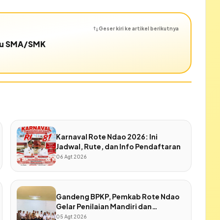
Geser kiri ke artikel berikutnya
ru SMA/SMK
Karnaval Rote Ndao 2026: Ini
Jadwal, Rute, dan Info Pendaftaran
06 Agt 2026
Gandeng BPKP, Pemkab Rote Ndao
Gelar Penilaian Mandiri dan
Penjaminan Kualitas SPIP
05 Agt 2026