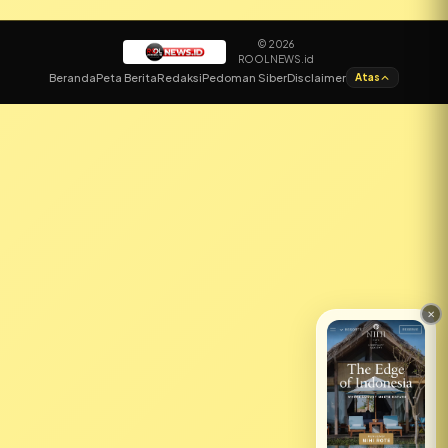
© 2026
ROOLNEWS.id
✕
Beranda
Peta Berita
Redaksi
Pedoman Siber
Disclaimer
Atas