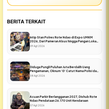
BERITA TERKAIT
Intip Stan Polres Rote Ndao di Expo UMKM
2026, Dari Pameran Alsus hingga Pangan Lokal
Bhayangkari
09 Agt 2026
Diduga Pungli Puluhan Juta Berdalih Uang
Pengamanan, Oknum ‘G’ Catut Nama Polisi dan
Pers di Expo Rote Ndao
08 Agt 2026
Acuan Parkir Berlangganan 2027, Dishub Rote
Ndao Pendataan 26.170 Unit Kendaraan
07 Agt 2026