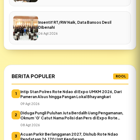
Insentif RT/RW Naik, Data Bansos Desil
Dibenahi
06 Agt 2026
BERITA POPULER
ROOL
Intip Stan Polres Rote Ndao di Expo UMKM 2026, Dari
1
Pameran Alsus hingga Pangan Lokal Bhayangkari
09 Agt 2026
Diduga Pungli Puluhan Juta Berdalih Uang Pengamanan,
2
Oknum ‘G’ Catut Nama Polisi dan Pers di Expo Rote
Ndao
08 Agt 2026
Acuan Parkir Berlangganan 2027, Dishub Rote Ndao
3
Pendataan 26.170 Unit Kendaraan