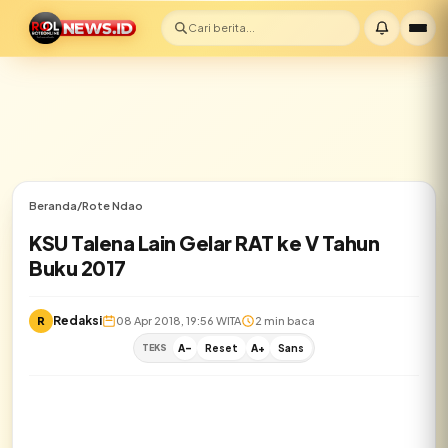
Cari berita...
Beranda
/
Rote Ndao
KSU Talena Lain Gelar RAT ke V Tahun
Buku 2017
Redaksi
R
08 Apr 2018, 19:56 WITA
2 min baca
TEKS
A-
Reset
A+
Sans
✕