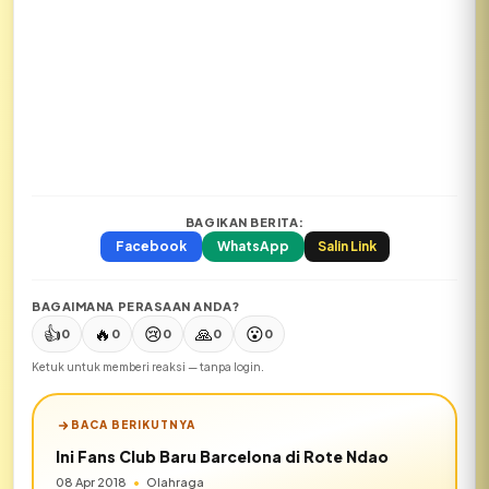
BAGIKAN BERITA:
Facebook
WhatsApp
Salin Link
BAGAIMANA PERASAAN ANDA?
👍
🔥
😢
🙏
😮
0
0
0
0
0
Ketuk untuk memberi reaksi — tanpa login.
BACA BERIKUTNYA
Ini Fans Club Baru Barcelona di Rote Ndao
08 Apr 2018
•
Olahraga