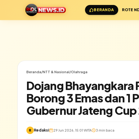
BERANDA
ROTE N
Beranda
/
NTT & Nasional
/
Olahraga
Dojang Bhayangkara P
Borong 3 Emas dan 1 
Gubernur Jateng Cup
Redaksi
R
29 Jun 2026, 15:01 WITA
3 min baca