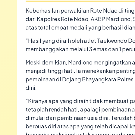
​Keberhasilan perwakilan Rote Ndao di tin
dari Kapolres Rote Ndao, AKBP Mardiono, 
atas total empat medali yang berhasil dia
​”Hasil yang diraih oleh atlet Taekwondo 
membanggakan melalui 3 emas dan 1 peru
​Meski demikian, Mardiono mengingatkan a
menjadi tinggi hati. Ia menekankan pentin
pembinaan di Dojang Bhayangkara Polres 
dini.
​”Kiranya apa yang diraih tidak membuat 
tetaplah rendah hati, apalagi pembinaan 
dimulai dari pembinaan usia dini. Terusl
berpuas diri atas apa yang telah dicapai k
berusaha maksimal untuk sampai pada pun