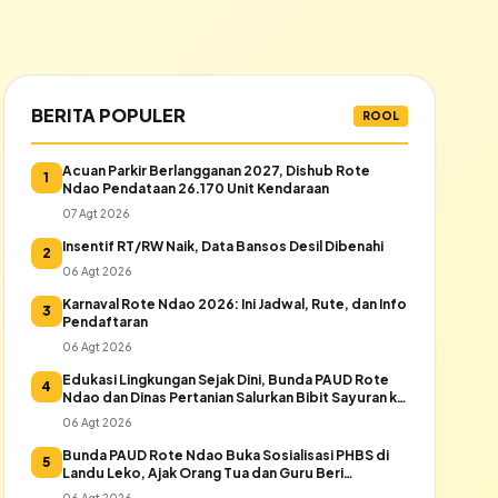
BERITA POPULER
ROOL
Acuan Parkir Berlangganan 2027, Dishub Rote
1
Ndao Pendataan 26.170 Unit Kendaraan
07 Agt 2026
Insentif RT/RW Naik, Data Bansos Desil Dibenahi
2
06 Agt 2026
Karnaval Rote Ndao 2026: Ini Jadwal, Rute, dan Info
3
Pendaftaran
06 Agt 2026
Edukasi Lingkungan Sejak Dini, Bunda PAUD Rote
4
Ndao dan Dinas Pertanian Salurkan Bibit Sayuran ke
Warga Daeloni
06 Agt 2026
Bunda PAUD Rote Ndao Buka Sosialisasi PHBS di
5
Landu Leko, Ajak Orang Tua dan Guru Beri
Keteladanan