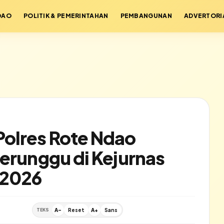
DAO
POLITIK & PEMERINTAHAN
PEMBANGUNAN
ADVERTORI
olres Rote Ndao
Perunggu di Kejurnas
 2026
TEKS
A-
Reset
A+
Sans