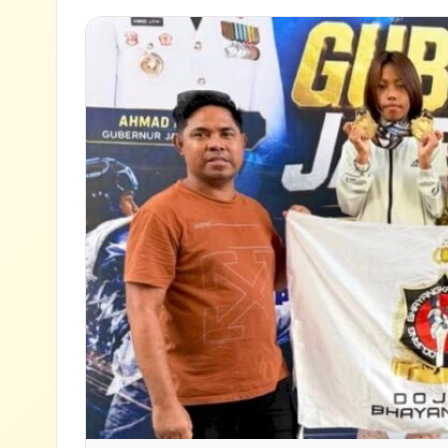
✕
Lihat semua hasil →