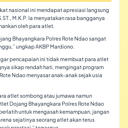
gkat nasional ini mendapat apresiasi langsung
S.ST., M.K.P. Ia menyatakan rasa bangganya
mankan oleh para atlet.
Dojang Bhayangkara Polres Rote Ndao sangat
nggu,” ungkap AKBP Mardiono.
gar pencapaian ini tidak membuat para atlet
gnya sikap rendah hati, mengingat program
Rote Ndao menyasar anak-anak sejak usia
para atlet sombong atau jumawa namun
atlet Dojang Bhayangkara Polres Rote Ndao
ah berlatih untuk mengasah kemampuan, jangan
arena sejatinya seorang atlet akan terus
cak prestasi,” tegasnya.