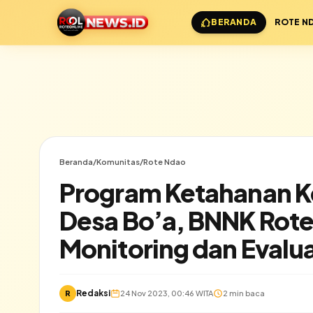
BERANDA
ROTE N
Beranda
/
Komunitas
/
Rote Ndao
Program Ketahanan Ke
Desa Bo’a, BNNK Rot
Monitoring dan Evalua
✕
Redaksi
Lihat semua hasil →
R
24 Nov 2023, 00:46 WITA
2 min baca