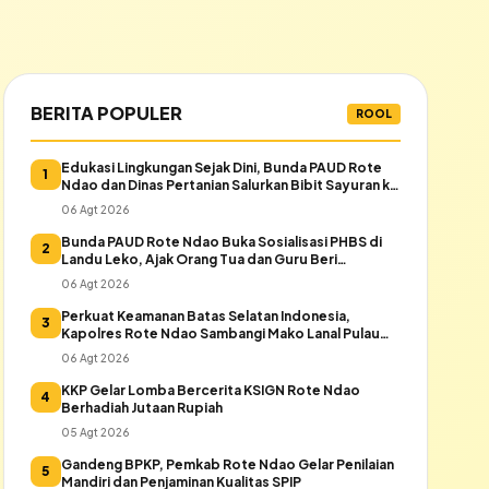
BERITA POPULER
ROOL
Edukasi Lingkungan Sejak Dini, Bunda PAUD Rote
1
Ndao dan Dinas Pertanian Salurkan Bibit Sayuran ke
Warga Daeloni
06 Agt 2026
Bunda PAUD Rote Ndao Buka Sosialisasi PHBS di
2
Landu Leko, Ajak Orang Tua dan Guru Beri
Keteladanan
06 Agt 2026
Perkuat Keamanan Batas Selatan Indonesia,
3
Kapolres Rote Ndao Sambangi Mako Lanal Pulau
Rote
06 Agt 2026
KKP Gelar Lomba Bercerita KSIGN Rote Ndao
4
Berhadiah Jutaan Rupiah
05 Agt 2026
Gandeng BPKP, Pemkab Rote Ndao Gelar Penilaian
5
Mandiri dan Penjaminan Kualitas SPIP