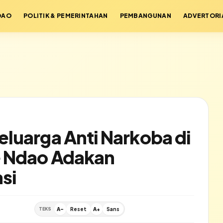
DAO
POLITIK & PEMERINTAHAN
PEMBANGUNAN
ADVERTORI
luarga Anti Narkoba di
e Ndao Adakan
si
TEKS
A-
Reset
A+
Sans