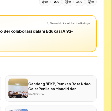
👍
🔥
😢
🙏
😮
0
0
0
0
0
Geser kiri ke artikel berikutnya
o Berkolaborasi dalam Edukasi Anti-
Gandeng BPKP, Pemkab Rote Ndao
Gelar Penilaian Mandiri dan
Penjaminan Kualitas SPIP
05 Agt 2026