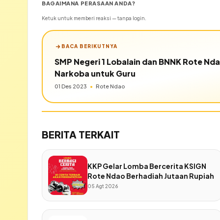
BAGAIMANA PERASAAN ANDA?
Ketuk untuk memberi reaksi — tanpa login.
BACA BERIKUTNYA
SMP Negeri 1 Lobalain dan BNNK Rote Nda
Narkoba untuk Guru
01 Des 2023
•
Rote Ndao
BERITA TERKAIT
KKP Gelar Lomba Bercerita KSIGN
Rote Ndao Berhadiah Jutaan Rupiah
05 Agt 2026