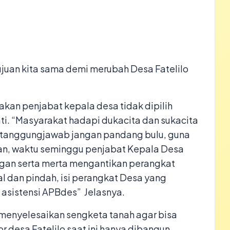
tujuan kita sama demi merubah Desa Fatelilo
kan penjabat kepala desa tidak dipilih
ati. “Masyarakat hadapi dukacita dan sukacita
an tanggungjawab jangan pandang bulu, guna
kan, waktu seminggu penjabat Kepala Desa
ngan serta merta mengantikan perangkat
al dan pindah, isi perangkat Desa yang
 asistensi APBdes” Jelasnya.
menyelesaikan sengketa tanah agar bisa
r desa Fatelilo saat ini hanya dibangun