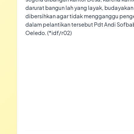
darurat bangun lah yang layak, budayakan g
dibersihkan agar tidak mengganggu peng
dalam pelantikan tersebut Pdt Andi Sofbab
Oeledo. (*idf/r02)