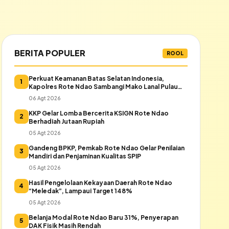
BERITA POPULER
ROOL
Perkuat Keamanan Batas Selatan Indonesia,
1
Kapolres Rote Ndao Sambangi Mako Lanal Pulau
Rote
06 Agt 2026
KKP Gelar Lomba Bercerita KSIGN Rote Ndao
2
Berhadiah Jutaan Rupiah
05 Agt 2026
Gandeng BPKP, Pemkab Rote Ndao Gelar Penilaian
3
Mandiri dan Penjaminan Kualitas SPIP
05 Agt 2026
Hasil Pengelolaan Kekayaan Daerah Rote Ndao
4
“Meledak”, Lampaui Target 148%
05 Agt 2026
Belanja Modal Rote Ndao Baru 31%, Penyerapan
5
DAK Fisik Masih Rendah