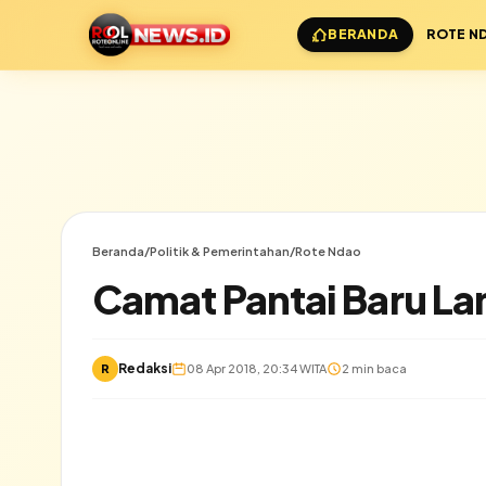
BERANDA
ROTE N
Beranda
/
Politik & Pemerintahan
/
Rote Ndao
Camat Pantai Baru Lant
Redaksi
R
08 Apr 2018, 20:34 WITA
2 min baca
✕
Lihat semua hasil →