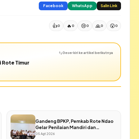
Facebook
WhatsApp
Salin Link
👍
🔥
😢
🙏
😮
0
0
0
0
0
Geser kiri ke artikel berikutnya
i Rote Timur
Gandeng BPKP, Pemkab Rote Ndao
Gelar Penilaian Mandiri dan
Penjaminan Kualitas SPIP
05 Agt 2026