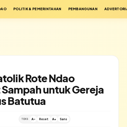
DAO
POLITIK & PEMERINTAHAN
PEMBANGUNAN
ADVERTORI
atolik Rote Ndao
 Sampah untuk Gereja
us Batutua
TEKS
A-
Reset
A+
Sans