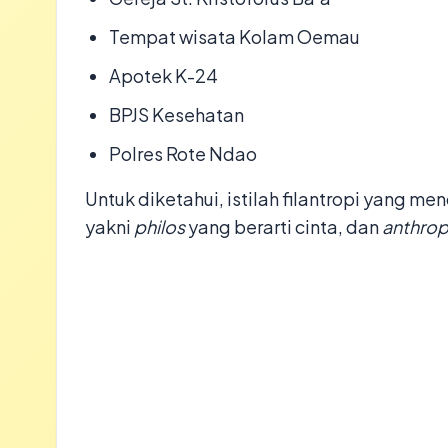
​Tempat wisata Kolam Oemau
​Apotek K-24
​BPJS Kesehatan
​Polres Rote Ndao
​Untuk diketahui, istilah filantropi yang me
yakni
philos
yang berarti cinta, dan
anthro