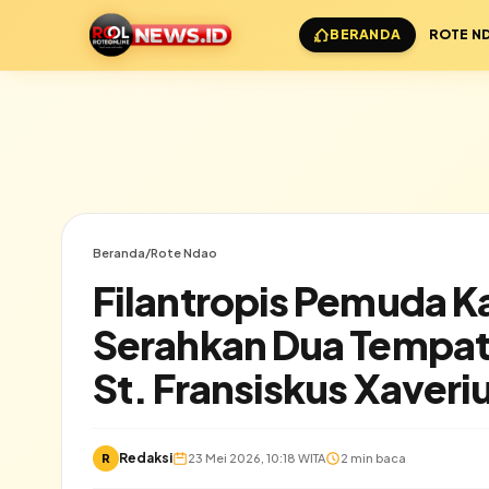
BERANDA
ROTE N
Beranda
/
Rote Ndao
Filantropis Pemuda K
Serahkan Dua Tempat
St. Fransiskus Xaveri
Redaksi
R
23 Mei 2026, 10:18 WITA
2 min baca