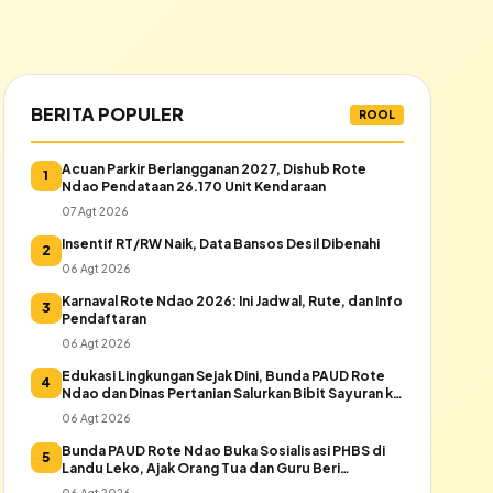
BERITA POPULER
ROOL
Acuan Parkir Berlangganan 2027, Dishub Rote
1
Ndao Pendataan 26.170 Unit Kendaraan
07 Agt 2026
Insentif RT/RW Naik, Data Bansos Desil Dibenahi
2
06 Agt 2026
Karnaval Rote Ndao 2026: Ini Jadwal, Rute, dan Info
3
Pendaftaran
06 Agt 2026
Edukasi Lingkungan Sejak Dini, Bunda PAUD Rote
4
Ndao dan Dinas Pertanian Salurkan Bibit Sayuran ke
Warga Daeloni
06 Agt 2026
Bunda PAUD Rote Ndao Buka Sosialisasi PHBS di
5
Landu Leko, Ajak Orang Tua dan Guru Beri
Keteladanan