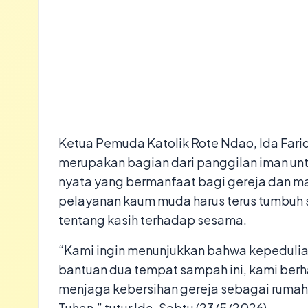
​Ketua Pemuda Katolik Rote Ndao, Ida Far
merupakan bagian dari panggilan iman unt
nyata yang bermanfaat bagi gereja dan 
pelayanan kaum muda harus terus tumbuh s
tentang kasih terhadap sesama.​
“Kami ingin menunjukkan bahwa kepedulian t
bantuan dua tempat sampah ini, kami ber
menjaga kebersihan gereja sebagai ruma
Tuhan,” tutur Ida, Sabtu (23/5/2026).