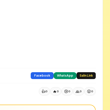
Facebook
WhatsApp
Salin Link
👍
🔥
😢
🙏
😮
0
0
0
0
0