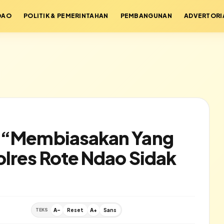
DAO
POLITIK & PEMERINTAHAN
PEMBANGUNAN
ADVERTORI
e “Membiasakan Yang
olres Rote Ndao Sidak
TEKS
A-
Reset
A+
Sans