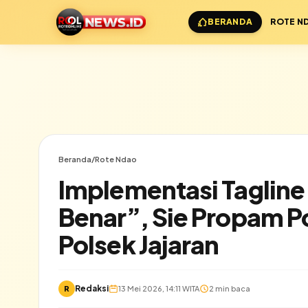
BERANDA
ROTE N
Beranda
/
Rote Ndao
Implementasi Taglin
Benar”, Sie Propam P
Polsek Jajaran
Redaksi
R
13 Mei 2026, 14:11 WITA
2 min baca
✕