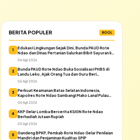
BERITA POPULER
ROOL
Edukasi Lingkungan Sejak Dini, Bunda PAUD Rote
1
Ndao dan Dinas Pertanian Salurkan Bibit Sayuran ke
Warga Daeloni
06 Agt 2026
Bunda PAUD Rote Ndao Buka Sosialisasi PHBS di
2
Landu Leko, Ajak Orang Tua dan Guru Beri
Keteladanan
06 Agt 2026
Perkuat Keamanan Batas Selatan Indonesia,
3
Kapolres Rote Ndao Sambangi Mako Lanal Pulau
Rote
06 Agt 2026
KKP Gelar Lomba Bercerita KSIGN Rote Ndao
4
Berhadiah Jutaan Rupiah
05 Agt 2026
Gandeng BPKP, Pemkab Rote Ndao Gelar Penilaian
5
Mandiri dan Penjaminan Kualitas SPIP