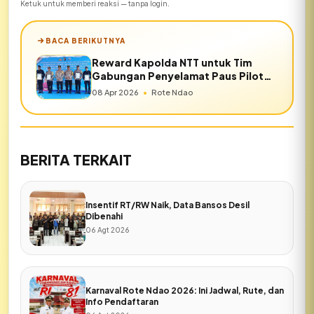
Ketuk untuk memberi reaksi — tanpa login.
BACA BERIKUTNYA
Reward Kapolda NTT untuk Tim
Gabungan Penyelamat Paus Pilot
Mbadokai
08 Apr 2026
•
Rote Ndao
BERITA TERKAIT
Insentif RT/RW Naik, Data Bansos Desil
Dibenahi
06 Agt 2026
Karnaval Rote Ndao 2026: Ini Jadwal, Rute, dan
Info Pendaftaran