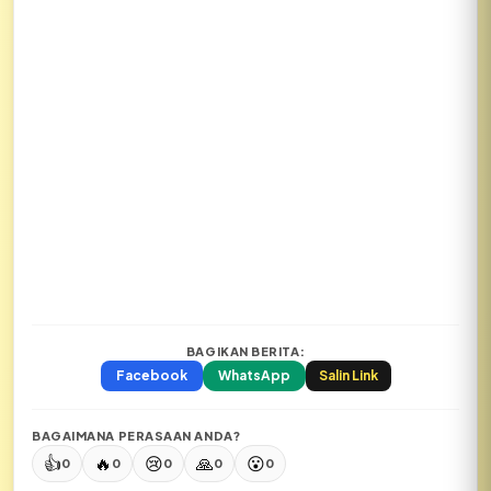
BAGIKAN BERITA:
Facebook
WhatsApp
Salin Link
BAGAIMANA PERASAAN ANDA?
👍
🔥
😢
🙏
😮
0
0
0
0
0