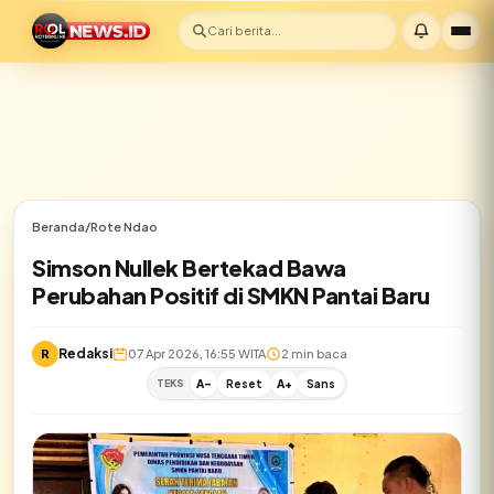
Cari berita...
Beranda
/
Rote Ndao
Simson Nullek Bertekad Bawa
Perubahan Positif di SMKN Pantai Baru
Redaksi
R
07 Apr 2026, 16:55 WITA
2 min baca
TEKS
A-
Reset
A+
Sans
✕