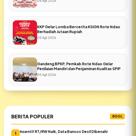
06 Agt 2026
KKP Gelar Lomba Bercerita KSIGN Rote Ndao
Berhadiah Jutaan Rupiah
05 Agt 2026
Gandeng BPKP, Pemkab Rote Ndao Gelar
Penilaian Mandiri dan Penjaminan Kualitas SPIP
05 Agt 2026
BERITA POPULER
ROOL
Insentif RT/RW Naik, Data Bansos Desil Dibenahi
1