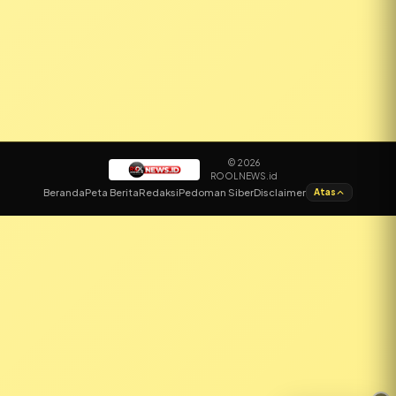
© 2026
ROOLNEWS.id
✕
Beranda
Peta Berita
Redaksi
Pedoman Siber
Disclaimer
Atas