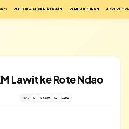
DAO
POLITIK & PEMERINTAHAN
PEMBANGUNAN
ADVERTORI
KM Lawit ke Rote Ndao
TEKS
A-
Reset
A+
Sans