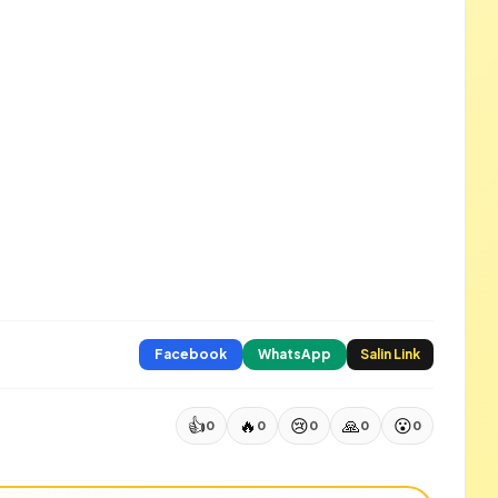
Facebook
WhatsApp
Salin Link
👍
🔥
😢
🙏
😮
0
0
0
0
0