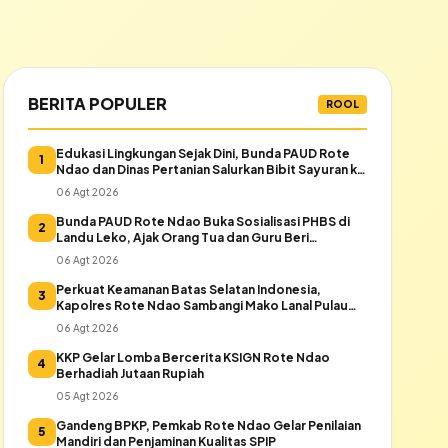
BERITA POPULER
ROOL
Edukasi Lingkungan Sejak Dini, Bunda PAUD Rote
1
Ndao dan Dinas Pertanian Salurkan Bibit Sayuran ke
Warga Daeloni
06 Agt 2026
Bunda PAUD Rote Ndao Buka Sosialisasi PHBS di
2
Landu Leko, Ajak Orang Tua dan Guru Beri
Keteladanan
06 Agt 2026
Perkuat Keamanan Batas Selatan Indonesia,
3
Kapolres Rote Ndao Sambangi Mako Lanal Pulau
Rote
06 Agt 2026
KKP Gelar Lomba Bercerita KSIGN Rote Ndao
4
Berhadiah Jutaan Rupiah
05 Agt 2026
Gandeng BPKP, Pemkab Rote Ndao Gelar Penilaian
5
Mandiri dan Penjaminan Kualitas SPIP