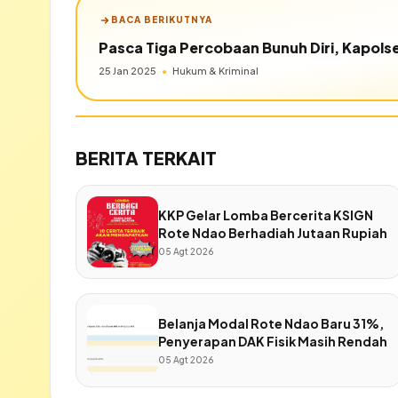
BACA BERIKUTNYA
Pasca Tiga Percobaan Bunuh Diri, Kapolse
25 Jan 2025
•
Hukum & Kriminal
BERITA TERKAIT
KKP Gelar Lomba Bercerita KSIGN
Rote Ndao Berhadiah Jutaan Rupiah
05 Agt 2026
Belanja Modal Rote Ndao Baru 31%,
Penyerapan DAK Fisik Masih Rendah
05 Agt 2026