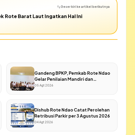
Geser kiri ke artikel berikutnya
k Rote Barat Laut Ingatkan Hal Ini
Gandeng BPKP, Pemkab Rote Ndao
Gelar Penilaian Mandiri dan
Penjaminan Kualitas SPIP
05 Agt 2026
Dishub Rote Ndao Catat Perolehan
Retribusi Parkir per 3 Agustus 2026
04 Agt 2026