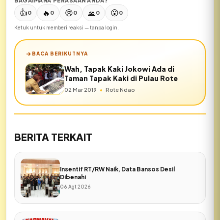
BAGAIMANA PERASAAN ANDA?
👍
🔥
😢
🙏
😮
0
0
0
0
0
Ketuk untuk memberi reaksi — tanpa login.
BACA BERIKUTNYA
Wah, Tapak Kaki Jokowi Ada di
Taman Tapak Kaki di Pulau Rote
02 Mar 2019
•
Rote Ndao
BERITA TERKAIT
Insentif RT/RW Naik, Data Bansos Desil
Dibenahi
06 Agt 2026