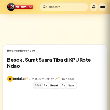
Cari berita...
Beranda
/
Rote Ndao
Besok, Surat Suara Tiba di KPU Rote
Ndao
Redaksi
R
01 Mar 2019, 11:14 WITA
1 min baca
TEKS
A-
Reset
A+
Sans
✕
Lihat semua hasil →