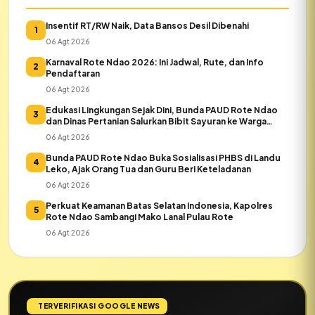
Insentif RT/RW Naik, Data Bansos Desil Dibenahi
1
06 Agt 2026
Karnaval Rote Ndao 2026: Ini Jadwal, Rute, dan Info
2
Pendaftaran
06 Agt 2026
Edukasi Lingkungan Sejak Dini, Bunda PAUD Rote Ndao
3
dan Dinas Pertanian Salurkan Bibit Sayuran ke Warga
Daeloni
06 Agt 2026
Bunda PAUD Rote Ndao Buka Sosialisasi PHBS di Landu
4
Leko, Ajak Orang Tua dan Guru Beri Keteladanan
06 Agt 2026
Perkuat Keamanan Batas Selatan Indonesia, Kapolres
5
Rote Ndao Sambangi Mako Lanal Pulau Rote
06 Agt 2026
TERVERIFIKASI GOOGLE NEWS