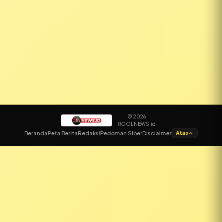
© 2026
ROOLNEWS.id
✕
Beranda
Peta Berita
Redaksi
Pedoman Siber
Disclaimer
Atas