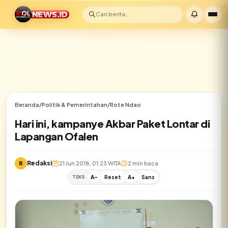
Cari berita...
Beranda
/
Politik & Pemerintahan
/
Rote Ndao
Hari ini, kampanye Akbar Paket Lontar di
Lapangan Ofalen
Redaksi
R
21 Jun 2018, 01:23 WITA
2 min baca
TEKS
A-
Reset
A+
Sans
✕