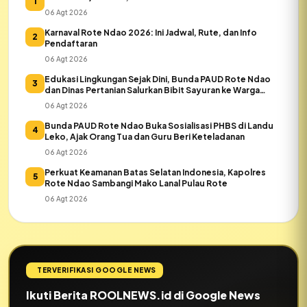
1
06 Agt 2026
Karnaval Rote Ndao 2026: Ini Jadwal, Rute, dan Info
2
Pendaftaran
06 Agt 2026
Edukasi Lingkungan Sejak Dini, Bunda PAUD Rote Ndao
3
dan Dinas Pertanian Salurkan Bibit Sayuran ke Warga
Daeloni
06 Agt 2026
Bunda PAUD Rote Ndao Buka Sosialisasi PHBS di Landu
4
Leko, Ajak Orang Tua dan Guru Beri Keteladanan
06 Agt 2026
Perkuat Keamanan Batas Selatan Indonesia, Kapolres
5
Rote Ndao Sambangi Mako Lanal Pulau Rote
06 Agt 2026
TERVERIFIKASI GOOGLE NEWS
Ikuti Berita ROOLNEWS.id di Google News