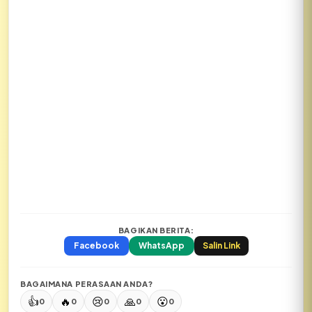
BAGIKAN BERITA:
Facebook
WhatsApp
Salin Link
BAGAIMANA PERASAAN ANDA?
👍
🔥
😢
🙏
😮
0
0
0
0
0