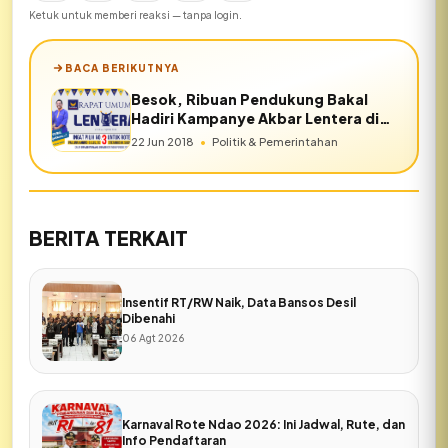
Ketuk untuk memberi reaksi — tanpa login.
BACA BERIKUTNYA
Besok, Ribuan Pendukung Bakal
Hadiri Kampanye Akbar Lentera di
Oelua
22 Jun 2018
•
Politik & Pemerintahan
BERITA TERKAIT
Insentif RT/RW Naik, Data Bansos Desil
Dibenahi
06 Agt 2026
Karnaval Rote Ndao 2026: Ini Jadwal, Rute, dan
Info Pendaftaran