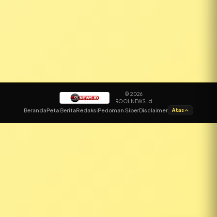
© 2026
ROOLNEWS.id
✕
Beranda
Peta Berita
Redaksi
Pedoman Siber
Disclaimer
Atas