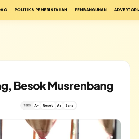
DAO
POLITIK & PEMERINTAHAN
PEMBANGUNAN
ADVERTORI
ang, Besok Musrenbang
TEKS
A-
Reset
A+
Sans