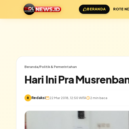
BERANDA
ROTE N
Beranda
/
Politik & Pemerintahan
Hari Ini Pra Musrenb
Redaksi
R
22 Mar 2018, 12:50 WITA
2 min baca