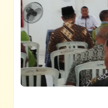
✕
Lihat semua hasil →