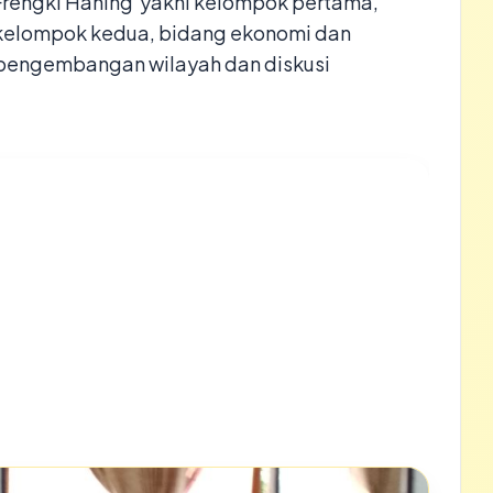
 Frengki Haning yakni kelompok pertama,
 kelompok kedua, bidang ekonomi dan
n pengembangan wilayah dan diskusi