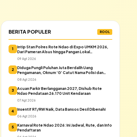
BERITA POPULER
ROOL
Intip Stan Polres Rote Ndao di Expo UMKM 2026,
1
Dari Pameran Alsus hingga Pangan Lokal
Bhayangkari
09 Agt 2026
Diduga Pungli Puluhan Juta Berdalih Uang
2
Pengamanan, Oknum ‘G’ Catut Nama Polisi dan
Pers di Expo Rote Ndao
08 Agt 2026
Acuan Parkir Berlangganan 2027, Dishub Rote
3
Ndao Pendataan 26.170 Unit Kendaraan
07 Agt 2026
Insentif RT/RW Naik, Data Bansos Desil Dibenahi
4
06 Agt 2026
Karnaval Rote Ndao 2026: Ini Jadwal, Rute, dan Info
5
Pendaftaran