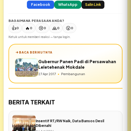
Facebook
WhatsApp
Salin Link
BAGAIMANA PERASAAN ANDA?
👍
🔥
😢
🙏
😮
0
0
0
0
0
Ketuk untuk memberi reaksi — tanpa login.
BACA BERIKUTNYA
Gubernur Panen Padi di Persawahan
Leletehenak Mokdale
27 Apr 2017
•
Pembangunan
BERITA TERKAIT
Insentif RT/RW Naik, Data Bansos Desil
Dibenahi