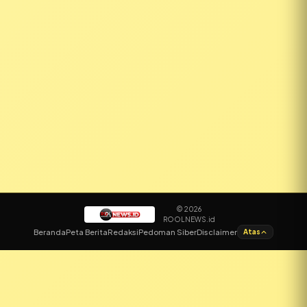
© 2026
ROOLNEWS.id
✕
Beranda
Peta Berita
Redaksi
Pedoman Siber
Disclaimer
Atas