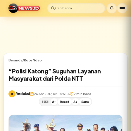
Cari berita...
Beranda
/
Rote Ndao
“Polisi Katong” Suguhan Layanan
Masyarakat dari Polda NTT
Redaksi
R
26 Apr 2017, 08:14 WITA
2 min baca
TEKS
A-
Reset
A+
Sans
✕