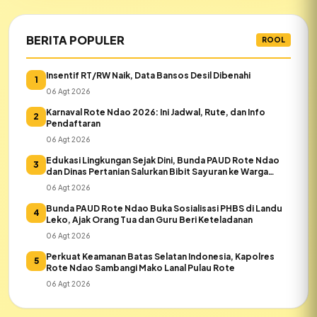
BERITA POPULER
ROOL
Insentif RT/RW Naik, Data Bansos Desil Dibenahi
1
06 Agt 2026
Karnaval Rote Ndao 2026: Ini Jadwal, Rute, dan Info
2
Pendaftaran
06 Agt 2026
Edukasi Lingkungan Sejak Dini, Bunda PAUD Rote Ndao
3
dan Dinas Pertanian Salurkan Bibit Sayuran ke Warga
Daeloni
06 Agt 2026
Bunda PAUD Rote Ndao Buka Sosialisasi PHBS di Landu
4
Leko, Ajak Orang Tua dan Guru Beri Keteladanan
06 Agt 2026
Perkuat Keamanan Batas Selatan Indonesia, Kapolres
5
Rote Ndao Sambangi Mako Lanal Pulau Rote
06 Agt 2026