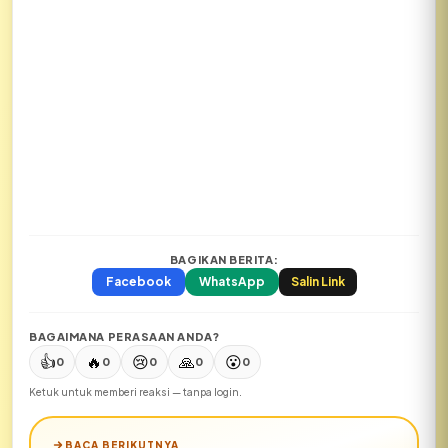
BAGIKAN BERITA:
Facebook
WhatsApp
Salin Link
BAGAIMANA PERASAAN ANDA?
👍
🔥
😢
🙏
😮
0
0
0
0
0
Ketuk untuk memberi reaksi — tanpa login.
BACA BERIKUTNYA