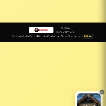
© 2026
ROOLNEWS.id
✕
Beranda
Peta Berita
Redaksi
Pedoman Siber
Disclaimer
Atas