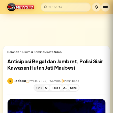
Cari berita...
Beranda
/
Hukum & Kriminal
/
Rote Ndao
Antisipasi Begal dan Jambret, Polisi Sisir
Kawasan Hutan Jati Maubesi
Redaksi
R
29 Mei 2026, 11:56 WITA
2 min baca
TEKS
A-
Reset
A+
Sans
✕