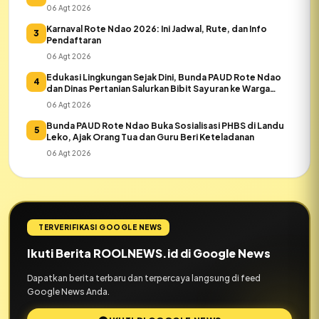
06 Agt 2026
Karnaval Rote Ndao 2026: Ini Jadwal, Rute, dan Info
3
Pendaftaran
06 Agt 2026
Edukasi Lingkungan Sejak Dini, Bunda PAUD Rote Ndao
4
dan Dinas Pertanian Salurkan Bibit Sayuran ke Warga
Daeloni
06 Agt 2026
Bunda PAUD Rote Ndao Buka Sosialisasi PHBS di Landu
5
Leko, Ajak Orang Tua dan Guru Beri Keteladanan
06 Agt 2026
TERVERIFIKASI GOOGLE NEWS
Ikuti Berita ROOLNEWS.id di Google News
Dapatkan berita terbaru dan terpercaya langsung di feed
Google News Anda.