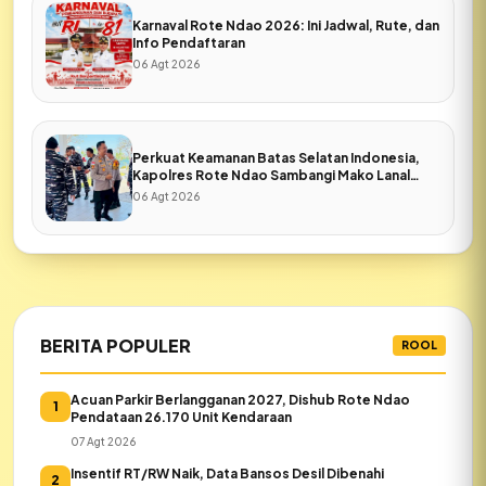
Karnaval Rote Ndao 2026: Ini Jadwal, Rute, dan
Info Pendaftaran
06 Agt 2026
Perkuat Keamanan Batas Selatan Indonesia,
Kapolres Rote Ndao Sambangi Mako Lanal
Pulau Rote
06 Agt 2026
BERITA POPULER
ROOL
Acuan Parkir Berlangganan 2027, Dishub Rote Ndao
1
Pendataan 26.170 Unit Kendaraan
07 Agt 2026
Insentif RT/RW Naik, Data Bansos Desil Dibenahi
2