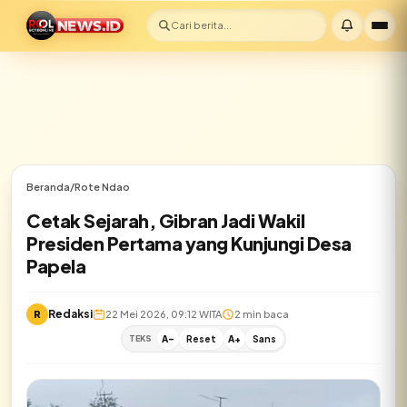
Cari berita...
Beranda
/
Rote Ndao
Cetak Sejarah, Gibran Jadi Wakil
Presiden Pertama yang Kunjungi Desa
Papela
Redaksi
R
22 Mei 2026, 09:12 WITA
2 min baca
TEKS
A-
Reset
A+
Sans
✕