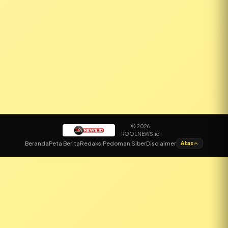
© 2026
ROOLNEWS.id
✕
Beranda
Peta Berita
Redaksi
Pedoman Siber
Disclaimer
Atas