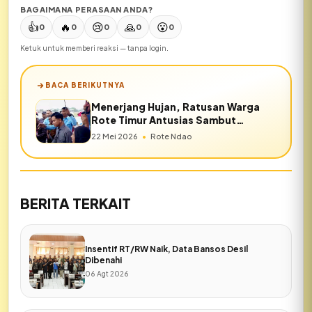
BAGAIMANA PERASAAN ANDA?
👍
🔥
😢
🙏
😮
0
0
0
0
0
Ketuk untuk memberi reaksi — tanpa login.
BACA BERIKUTNYA
Menerjang Hujan, Ratusan Warga
Rote Timur Antusias Sambut
Kedatangan Wapres Gibran
22 Mei 2026
•
Rote Ndao
BERITA TERKAIT
Insentif RT/RW Naik, Data Bansos Desil
Dibenahi
06 Agt 2026