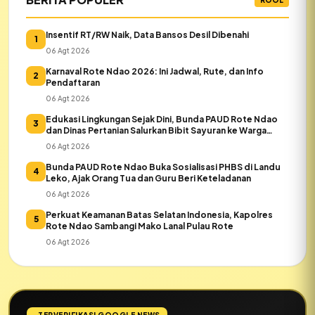
Insentif RT/RW Naik, Data Bansos Desil Dibenahi
1
06 Agt 2026
Karnaval Rote Ndao 2026: Ini Jadwal, Rute, dan Info
2
Pendaftaran
06 Agt 2026
Edukasi Lingkungan Sejak Dini, Bunda PAUD Rote Ndao
3
dan Dinas Pertanian Salurkan Bibit Sayuran ke Warga
Daeloni
06 Agt 2026
Bunda PAUD Rote Ndao Buka Sosialisasi PHBS di Landu
4
Leko, Ajak Orang Tua dan Guru Beri Keteladanan
06 Agt 2026
Perkuat Keamanan Batas Selatan Indonesia, Kapolres
5
Rote Ndao Sambangi Mako Lanal Pulau Rote
06 Agt 2026