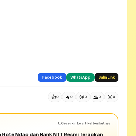
Facebook
WhatsApp
Salin Link
👍
🔥
😢
🙏
😮
0
0
0
0
0
Geser kiri ke artikel berikutnya
ab Rote Ndao dan Bank NTT Resmi Terapkan