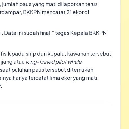
, jumlah paus yang mati dilaporkan terus
terdampar, BKKPN mencatat 21 ekor di
i. Data ini sudah final,” tegas Kepala BKKPN
fisik pada sirip dan kepala, kawanan tersebut
anjang atau
long-finned pilot whale
a saat puluhan paus tersebut ditemukan
nya hanya tercatat lima ekor yang mati,
.