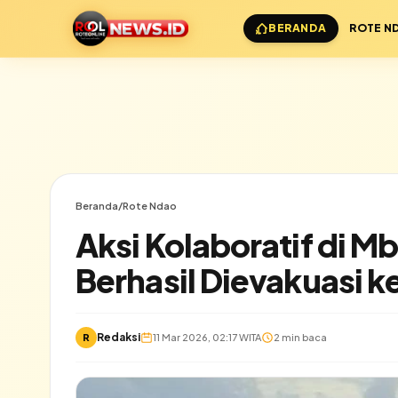
BERANDA
ROTE N
Beranda
/
Rote Ndao
Aksi Kolaboratif di Mb
Berhasil Dievakuasi k
Redaksi
✕
R
11 Mar 2026, 02:17 WITA
2 min baca