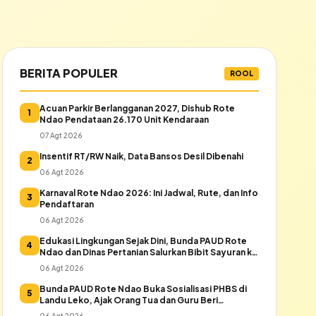
BERITA POPULER
ROOL
Acuan Parkir Berlangganan 2027, Dishub Rote
1
Ndao Pendataan 26.170 Unit Kendaraan
07 Agt 2026
Insentif RT/RW Naik, Data Bansos Desil Dibenahi
2
06 Agt 2026
Karnaval Rote Ndao 2026: Ini Jadwal, Rute, dan Info
3
Pendaftaran
06 Agt 2026
Edukasi Lingkungan Sejak Dini, Bunda PAUD Rote
4
Ndao dan Dinas Pertanian Salurkan Bibit Sayuran ke
Warga Daeloni
06 Agt 2026
Bunda PAUD Rote Ndao Buka Sosialisasi PHBS di
5
Landu Leko, Ajak Orang Tua dan Guru Beri
Keteladanan