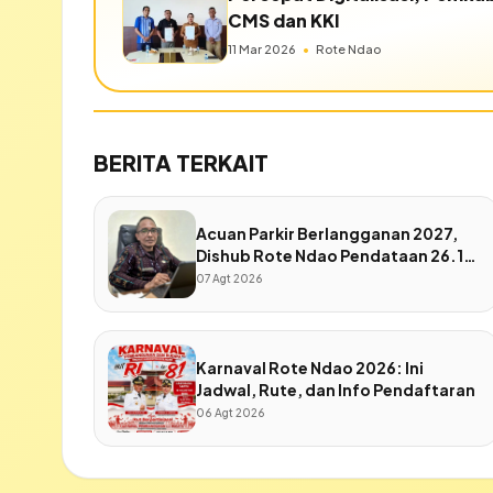
CMS dan KKI
11 Mar 2026
•
Rote Ndao
BERITA TERKAIT
Acuan Parkir Berlangganan 2027,
Dishub Rote Ndao Pendataan 26.170
Unit Kendaraan
07 Agt 2026
Karnaval Rote Ndao 2026: Ini
Jadwal, Rute, dan Info Pendaftaran
06 Agt 2026