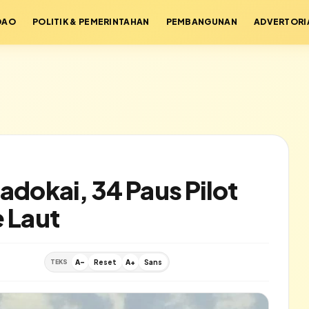
DAO
POLITIK & PEMERINTAHAN
PEMBANGUNAN
ADVERTORI
adokai, 34 Paus Pilot
e Laut
TEKS
A-
Reset
A+
Sans