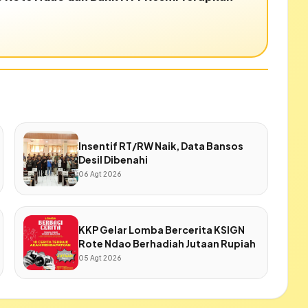
Insentif RT/RW Naik, Data Bansos
Desil Dibenahi
06 Agt 2026
KKP Gelar Lomba Bercerita KSIGN
Rote Ndao Berhadiah Jutaan Rupiah
05 Agt 2026