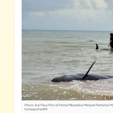
Lihat semua hasil →
Photo: Ikar Paus Pilot di Pantai Mbadokai Menjadi Perhatian
humaspolresRN