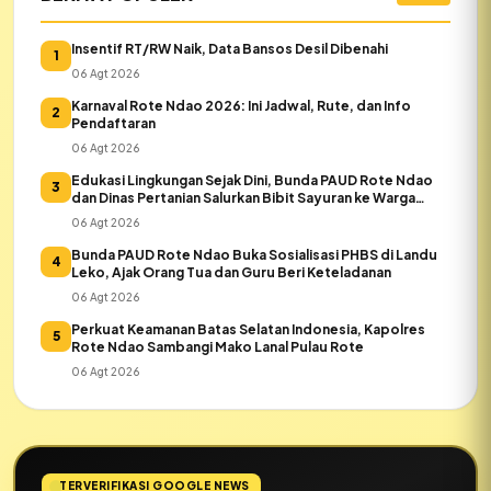
Insentif RT/RW Naik, Data Bansos Desil Dibenahi
1
06 Agt 2026
Karnaval Rote Ndao 2026: Ini Jadwal, Rute, dan Info
2
Pendaftaran
06 Agt 2026
Edukasi Lingkungan Sejak Dini, Bunda PAUD Rote Ndao
3
dan Dinas Pertanian Salurkan Bibit Sayuran ke Warga
Daeloni
06 Agt 2026
Bunda PAUD Rote Ndao Buka Sosialisasi PHBS di Landu
4
Leko, Ajak Orang Tua dan Guru Beri Keteladanan
06 Agt 2026
Perkuat Keamanan Batas Selatan Indonesia, Kapolres
5
Rote Ndao Sambangi Mako Lanal Pulau Rote
06 Agt 2026
TERVERIFIKASI GOOGLE NEWS