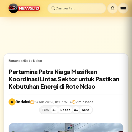
Cari berita...
Beranda
/
Rote Ndao
Pertamina Patra Niaga Masifkan
Koordinasi Lintas Sektor untuk Pastikan
Kebutuhan Energi di Rote Ndao
Redaksi
R
24 Jan 2026, 18:03 WITA
2 min baca
TEKS
A-
Reset
A+
Sans
✕