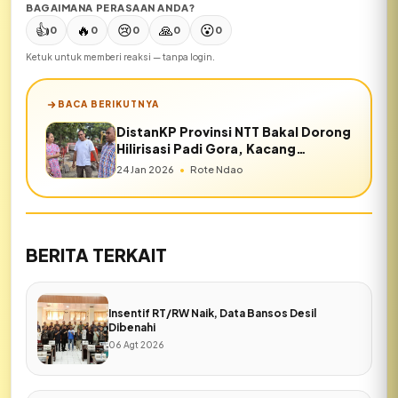
BAGAIMANA PERASAAN ANDA?
👍
🔥
😢
🙏
😮
0
0
0
0
0
Ketuk untuk memberi reaksi — tanpa login.
BACA BERIKUTNYA
DistanKP Provinsi NTT Bakal Dorong
Hilirisasi Padi Gora, Kacang
Mbokak, dan Bawang Merah
24 Jan 2026
•
Rote Ndao
BERITA TERKAIT
Insentif RT/RW Naik, Data Bansos Desil
Dibenahi
06 Agt 2026