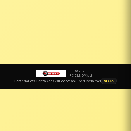
© 2026
ROOLNEWS.id
✕
Beranda
Peta Berita
Redaksi
Pedoman Siber
Disclaimer
Atas