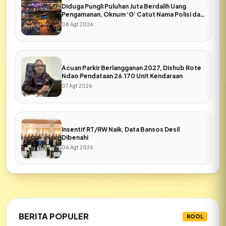
Diduga Pungli Puluhan Juta Berdalih Uang
Pengamanan, Oknum ‘G’ Catut Nama Polisi dan
Pers di Expo Rote Ndao
08 Agt 2026
Acuan Parkir Berlangganan 2027, Dishub Rote
Ndao Pendataan 26.170 Unit Kendaraan
07 Agt 2026
Insentif RT/RW Naik, Data Bansos Desil
Dibenahi
06 Agt 2026
BERITA POPULER
ROOL