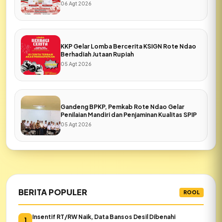
06 Agt 2026
KKP Gelar Lomba Bercerita KSIGN Rote Ndao
Berhadiah Jutaan Rupiah
05 Agt 2026
Gandeng BPKP, Pemkab Rote Ndao Gelar
Penilaian Mandiri dan Penjaminan Kualitas SPIP
05 Agt 2026
BERITA POPULER
ROOL
Insentif RT/RW Naik, Data Bansos Desil Dibenahi
1