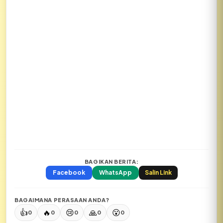
BAGIKAN BERITA:
Facebook
WhatsApp
Salin Link
BAGAIMANA PERASAAN ANDA?
👍
🔥
😢
🙏
😮
0
0
0
0
0