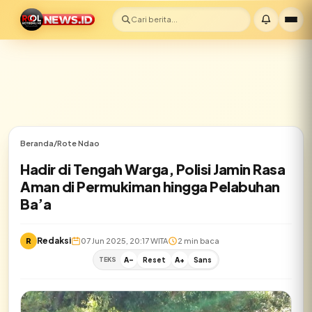
Cari berita...
Beranda
/
Rote Ndao
Hadir di Tengah Warga, Polisi Jamin Rasa
Aman di Permukiman hingga Pelabuhan
Ba’a
Redaksi
R
07 Jun 2025, 20:17 WITA
2 min baca
TEKS
A-
Reset
A+
Sans
✕