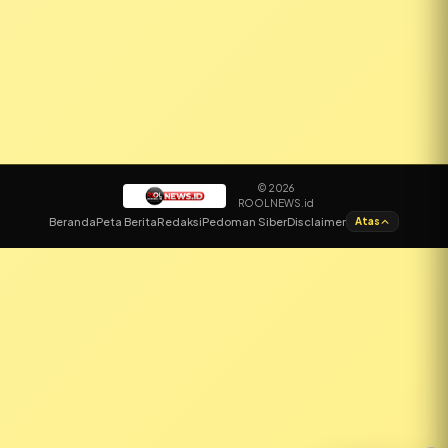
© 2026
ROOLNEWS.id
✕
Beranda
Peta Berita
Redaksi
Pedoman Siber
Disclaimer
Atas