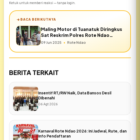
Ketuk untuk memberi reaksi — tanpa login.
BACA BERIKUTNYA
Maling Motor di Tuanatuk Diringkus
Sat Reskrim Polres Rote Ndao
dalam Hitungan Jam
09 Jun 2025
•
Rote Ndao
BERITA TERKAIT
Insentif RT/RW Naik, Data Bansos Desil
Dibenahi
06 Agt 2026
Karnaval Rote Ndao 2026: Ini Jadwal, Rute, dan
Info Pendaftaran