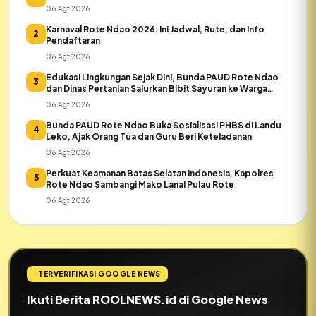
06 Agt 2026
Karnaval Rote Ndao 2026: Ini Jadwal, Rute, dan Info
2
Pendaftaran
06 Agt 2026
Edukasi Lingkungan Sejak Dini, Bunda PAUD Rote Ndao
3
dan Dinas Pertanian Salurkan Bibit Sayuran ke Warga
Daeloni
06 Agt 2026
Bunda PAUD Rote Ndao Buka Sosialisasi PHBS di Landu
4
Leko, Ajak Orang Tua dan Guru Beri Keteladanan
06 Agt 2026
Perkuat Keamanan Batas Selatan Indonesia, Kapolres
5
Rote Ndao Sambangi Mako Lanal Pulau Rote
06 Agt 2026
TERVERIFIKASI GOOGLE NEWS
Ikuti Berita ROOLNEWS.id di Google News