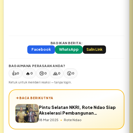
BAGIKAN BERITA:
Facebook
WhatsApp
Salin Link
BAGAIMANA PERASAAN ANDA?
👍
🔥
😢
🙏
😮
0
0
0
0
0
Ketuk untuk memberi reaksi — tanpa login.
BACA BERIKUTNYA
Pintu Selatan NKRI, Rote Ndao Siap
Akselerasi Pembangunan
Perbatasan
18 Mar 2025
•
Rote Ndao