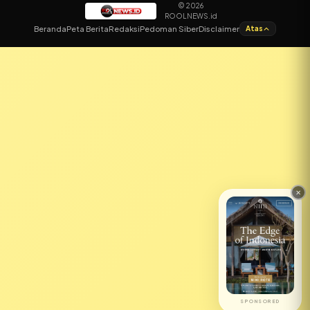
© 2026
ROOLNEWS.id
✕
Beranda
Peta Berita
Redaksi
Pedoman Siber
Disclaimer
Atas
SPONSORED