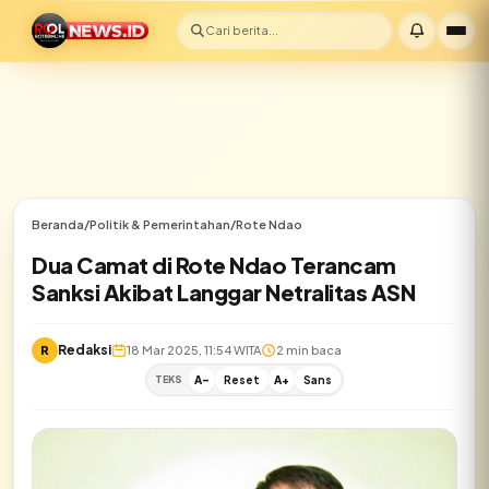
Cari berita...
Beranda
/
Politik & Pemerintahan
/
Rote Ndao
Dua Camat di Rote Ndao Terancam
Sanksi Akibat Langgar Netralitas ASN
Redaksi
R
18 Mar 2025, 11:54 WITA
2 min baca
TEKS
A-
Reset
A+
Sans
✕