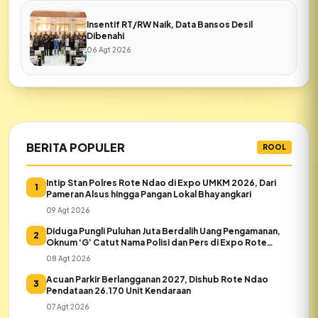
Insentif RT/RW Naik, Data Bansos Desil
Dibenahi
06 Agt 2026
BERITA POPULER
ROOL
Intip Stan Polres Rote Ndao di Expo UMKM 2026, Dari
1
Pameran Alsus hingga Pangan Lokal Bhayangkari
09 Agt 2026
Diduga Pungli Puluhan Juta Berdalih Uang Pengamanan,
2
Oknum ‘G’ Catut Nama Polisi dan Pers di Expo Rote
Ndao
08 Agt 2026
Acuan Parkir Berlangganan 2027, Dishub Rote Ndao
3
Pendataan 26.170 Unit Kendaraan
07 Agt 2026