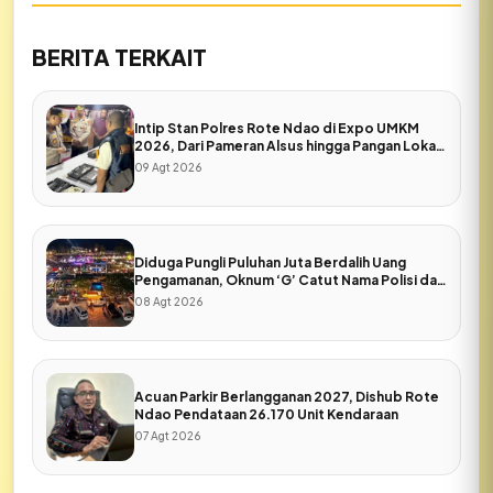
BERITA TERKAIT
Intip Stan Polres Rote Ndao di Expo UMKM
2026, Dari Pameran Alsus hingga Pangan Lokal
Bhayangkari
09 Agt 2026
Diduga Pungli Puluhan Juta Berdalih Uang
Pengamanan, Oknum ‘G’ Catut Nama Polisi dan
Pers di Expo Rote Ndao
08 Agt 2026
Acuan Parkir Berlangganan 2027, Dishub Rote
Ndao Pendataan 26.170 Unit Kendaraan
07 Agt 2026