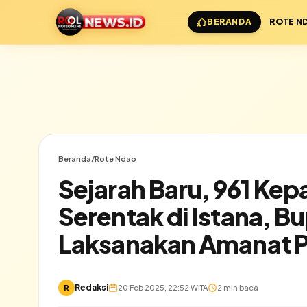
BERANDA
ROTE N
Beranda
/
Rote Ndao
Sejarah Baru, 961 Kepa
Serentak di Istana, B
Laksanakan Amanat P
Redaksi
✕
R
20 Feb 2025, 22:52 WITA
2 min baca