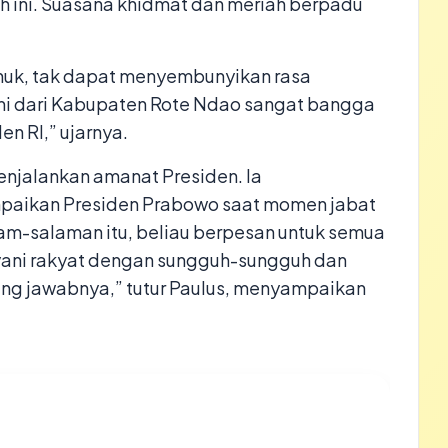
h ini. Suasana khidmat dan meriah berpadu
Henuk, tak dapat menyembunyikan rasa
ami dari Kabupaten Rote Ndao sangat bangga
en RI,” ujarnya.
njalankan amanat Presiden. Ia
paikan Presiden Prabowo saat momen jabat
am-salaman itu, beliau berpesan untuk semua
layani rakyat dengan sungguh-sungguh dan
ung jawabnya,” tutur Paulus, menyampaikan