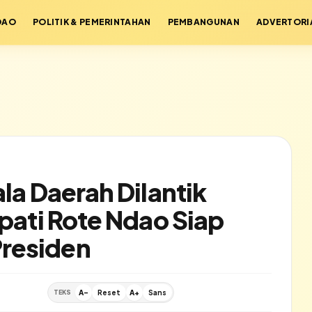
DAO
POLITIK & PEMERINTAHAN
PEMBANGUNAN
ADVERTORI
la Daerah Dilantik
upati Rote Ndao Siap
residen
TEKS
A-
Reset
A+
Sans