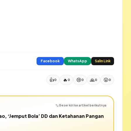
Facebook
WhatsApp
Salin Link
👍
🔥
😢
🙏
😮
0
0
0
0
0
Geser kiri ke artikel berikutnya
o, ‘Jemput Bola’ DD dan Ketahanan Pangan