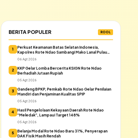
BERITA POPULER
ROOL
Perkuat Keamanan Batas Selatan Indonesia,
1
Kapolres Rote Ndao Sambangi Mako Lanal Pulau
Rote
06 Agt 2026
KKP Gelar Lomba Bercerita KSIGN Rote Ndao
2
Berhadiah Jutaan Rupiah
05 Agt 2026
Gandeng BPKP, Pemkab Rote Ndao Gelar Penilaian
3
Mandiri dan Penjaminan Kualitas SPIP
05 Agt 2026
Hasil Pengelolaan Kekayaan Daerah Rote Ndao
4
“Meledak”, Lampaui Target 148%
05 Agt 2026
Belanja Modal Rote Ndao Baru 31%, Penyerapan
5
DAK Fisik Masih Rendah