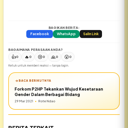
BAGIKAN BERITA:
Facebook
WhatsApp
Salin Link
BAGAIMANA PERASAAN ANDA?
👍
🔥
😢
🙏
😮
0
0
0
0
0
Ketuk untuk memberi reaksi — tanpa login.
BACA BERIKUTNYA
Forkom P2HP Tekankan Wujud Kesetaraan
Gender Dalam Berbagai Bidang
29 Mar 2021
•
Rote Ndao
BERITA TERKAIT