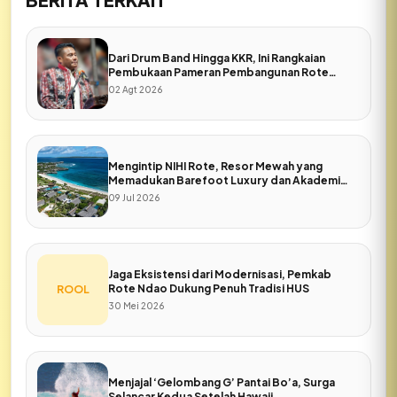
Dari Drum Band Hingga KKR, Ini Rangkaian
Pembukaan Pameran Pembangunan Rote
Ndao
02 Agt 2026
Mengintip NIHI Rote, Resor Mewah yang
Memadukan Barefoot Luxury dan Akademi
Gratis
09 Jul 2026
Jaga Eksistensi dari Modernisasi, Pemkab
Rote Ndao Dukung Penuh Tradisi HUS
ROOL
30 Mei 2026
Menjajal ‘Gelombang G’ Pantai Bo’a, Surga
Selancar Kedua Setelah Hawaii