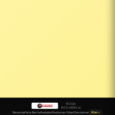
© 2026
ROOLNEWS.id
✕
Beranda
Peta Berita
Redaksi
Pedoman Siber
Disclaimer
Atas