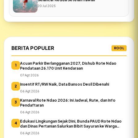
20 Jul 2025
BERITA POPULER
ROOL
Acuan Parkir Berlangganan 2027, Dishub Rote Ndao
1
Pendataan 26.170 Unit Kendaraan
07 Agt 2026
Insentif RT/RW Naik, Data Bansos Desil Dibenahi
2
06 Agt 2026
Karnaval Rote Ndao 2026: Ini Jadwal, Rute, dan Info
3
Pendaftaran
06 Agt 2026
Edukasi Lingkungan Sejak Dini, Bunda PAUD Rote Ndao
4
dan Dinas Pertanian Salurkan Bibit Sayuran ke Warga
Daeloni
06 Agt 2026