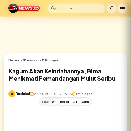
Cari berita...
Beranda
/
Pariwisata & Budaya
Kagum Akan Keindahannya, Bima
Menikmati Pemandangan Mulut Seribu
Redaksi
R
27 Mar 2021, 00:23 WITA
1 min baca
TEKS
A-
Reset
A+
Sans
✕
Lihat semua hasil →