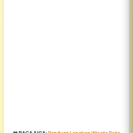
📖 BACA JUGA:
Panduan Lengkap Wisata Rote