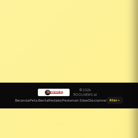
© 2026
ROOLNEWS.id
✕
Beranda
Peta Berita
Redaksi
Pedoman Siber
Disclaimer
Atas