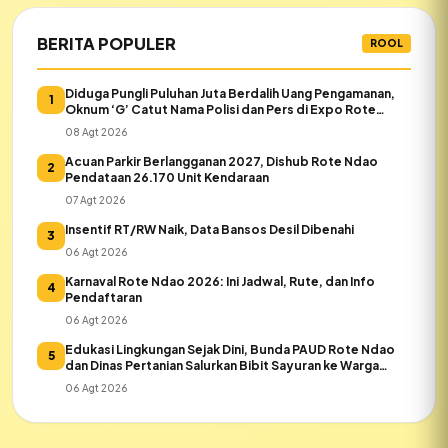
BERITA POPULER
ROOL
Diduga Pungli Puluhan Juta Berdalih Uang Pengamanan,
1
Oknum ‘G’ Catut Nama Polisi dan Pers di Expo Rote
Ndao
08 Agt 2026
Acuan Parkir Berlangganan 2027, Dishub Rote Ndao
2
Pendataan 26.170 Unit Kendaraan
07 Agt 2026
Insentif RT/RW Naik, Data Bansos Desil Dibenahi
3
06 Agt 2026
Karnaval Rote Ndao 2026: Ini Jadwal, Rute, dan Info
4
Pendaftaran
06 Agt 2026
Edukasi Lingkungan Sejak Dini, Bunda PAUD Rote Ndao
5
dan Dinas Pertanian Salurkan Bibit Sayuran ke Warga
Daeloni
06 Agt 2026