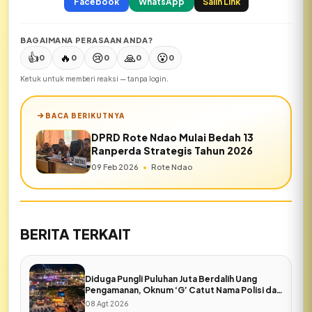
Facebook
WhatsApp
Salin Link
BAGAIMANA PERASAAN ANDA?
👍
🔥
😢
🙏
😮
0
0
0
0
0
Ketuk untuk memberi reaksi — tanpa login.
BACA BERIKUTNYA
DPRD Rote Ndao Mulai Bedah 13
Ranperda Strategis Tahun 2026
09 Feb 2026
•
Rote Ndao
BERITA TERKAIT
Diduga Pungli Puluhan Juta Berdalih Uang
Pengamanan, Oknum ‘G’ Catut Nama Polisi dan
Pers di Expo Rote Ndao
08 Agt 2026