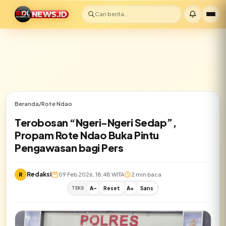
Cari berita...
Beranda
/
Rote Ndao
Terobosan “Ngeri-Ngeri Sedap”,
Propam Rote Ndao Buka Pintu
Pengawasan bagi Pers
Redaksi
R
09 Feb 2026, 18:48 WITA
2 min baca
TEKS
A-
Reset
A+
Sans
✕