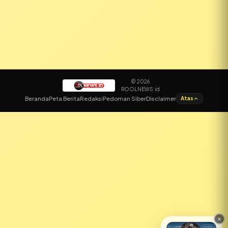
© 2026
ROOLNEWS.id
✕
Beranda
Peta Berita
Redaksi
Pedoman Siber
Disclaimer
Atas