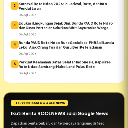
Karnaval Rote Ndao 2026: Ini Jadwal, Rute, dan Info
2
Pendaftaran
06 Agt 2026
Edukasi Lingkungan Sejak Dini, Bunda PAUD Rote Ndao
3
dan Dinas Pertanian Salurkan Bibit Sayuran ke Warga
Daeloni
06 Agt 2026
Bunda PAUD Rote Ndao Buka Sosialisasi PHBS di Landu
4
Leko, Ajak Orang Tua dan Guru Beri Keteladanan
06 Agt 2026
Perkuat Keamanan Batas Selatan Indonesia, Kapolres
5
Rote Ndao Sambangi Mako Lanal Pulau Rote
06 Agt 2026
TERVERIFIKASI GOOGLE NEWS
Ikuti Berita ROOLNEWS.id di Google News
Dapatkan berita terbaru dan terpercaya langsung di feed