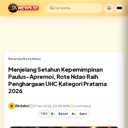
Cari berita...
Beranda
/
Rote Ndao
Menjelang Setahun Kepemimpinan
Paulus-Apremoi, Rote Ndao Raih
Penghargaan UHC Kategori Pratama
2026
Redaksi
R
27 Jan 2026, 22:58 WITA
2 min baca
TEKS
A-
Reset
A+
Sans
✕