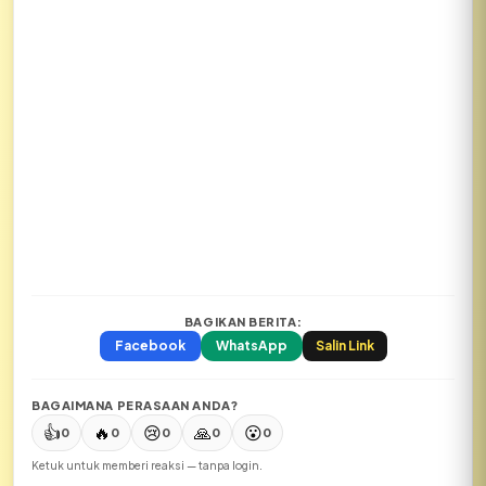
BAGIKAN BERITA:
Facebook
WhatsApp
Salin Link
BAGAIMANA PERASAAN ANDA?
👍
🔥
😢
🙏
😮
0
0
0
0
0
Ketuk untuk memberi reaksi — tanpa login.