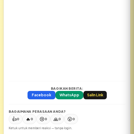
BAGIKAN BERITA:
Facebook
WhatsApp
Salin Link
BAGAIMANA PERASAAN ANDA?
👍
🔥
😢
🙏
😮
0
0
0
0
0
Ketuk untuk memberi reaksi — tanpa login.