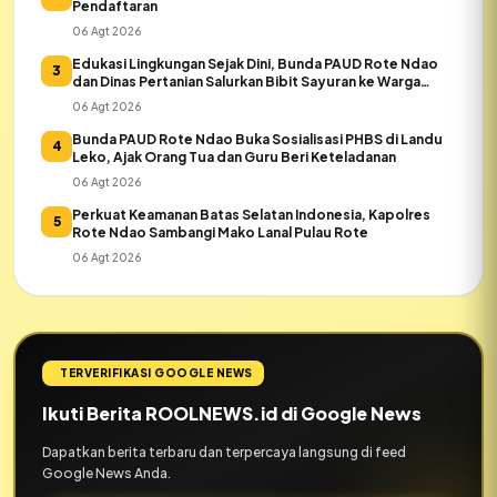
Pendaftaran
06 Agt 2026
Edukasi Lingkungan Sejak Dini, Bunda PAUD Rote Ndao
3
dan Dinas Pertanian Salurkan Bibit Sayuran ke Warga
Daeloni
06 Agt 2026
Bunda PAUD Rote Ndao Buka Sosialisasi PHBS di Landu
4
Leko, Ajak Orang Tua dan Guru Beri Keteladanan
06 Agt 2026
Perkuat Keamanan Batas Selatan Indonesia, Kapolres
5
Rote Ndao Sambangi Mako Lanal Pulau Rote
06 Agt 2026
TERVERIFIKASI GOOGLE NEWS
Ikuti Berita ROOLNEWS.id di Google News
Dapatkan berita terbaru dan terpercaya langsung di feed
Google News Anda.