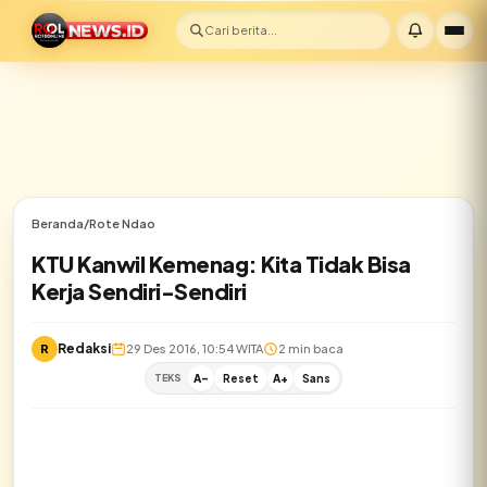
Cari berita...
Beranda
/
Rote Ndao
KTU Kanwil Kemenag: Kita Tidak Bisa
Kerja Sendiri-Sendiri
Redaksi
R
29 Des 2016, 10:54 WITA
2 min baca
TEKS
A-
Reset
A+
Sans
✕