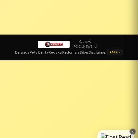
© 2026
ROOLNEWS.id
✕
Beranda
Peta Berita
Redaksi
Pedoman Siber
Disclaimer
Atas
SPONSORED