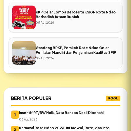
KKP Gelar Lomba Bercerita KSIGN Rote Ndao
Berhadiah Jutaan Rupiah
05 Agt 2026
Gandeng BPKP, Pemkab Rote Ndao Gelar
Penilaian Mandiri dan Penjaminan Kualitas SPIP
05 Agt 2026
BERITA POPULER
ROOL
Insentif RT/RW Naik, Data Bansos Desil Dibenahi
1
06 Agt 2026
Karnaval Rote Ndao 2026: Ini Jadwal, Rute, dan Info
2