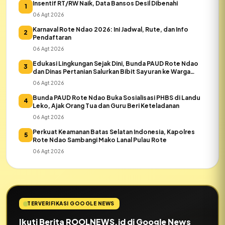
Insentif RT/RW Naik, Data Bansos Desil Dibenahi
1
06 Agt 2026
Karnaval Rote Ndao 2026: Ini Jadwal, Rute, dan Info
2
Pendaftaran
06 Agt 2026
Edukasi Lingkungan Sejak Dini, Bunda PAUD Rote Ndao
3
dan Dinas Pertanian Salurkan Bibit Sayuran ke Warga
Daeloni
06 Agt 2026
Bunda PAUD Rote Ndao Buka Sosialisasi PHBS di Landu
4
Leko, Ajak Orang Tua dan Guru Beri Keteladanan
06 Agt 2026
Perkuat Keamanan Batas Selatan Indonesia, Kapolres
5
Rote Ndao Sambangi Mako Lanal Pulau Rote
06 Agt 2026
TERVERIFIKASI GOOGLE NEWS
Ikuti Berita ROOLNEWS.id di Google News