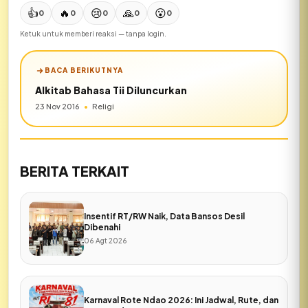
👍
🔥
😢
🙏
😮
0
0
0
0
0
Ketuk untuk memberi reaksi — tanpa login.
BACA BERIKUTNYA
Alkitab Bahasa Tii Diluncurkan
23 Nov 2016
•
Religi
BERITA TERKAIT
Insentif RT/RW Naik, Data Bansos Desil
Dibenahi
06 Agt 2026
Karnaval Rote Ndao 2026: Ini Jadwal, Rute, dan