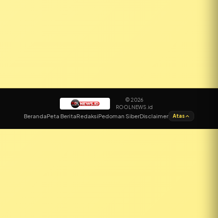
© 2026
ROOLNEWS.id
✕
Beranda
Peta Berita
Redaksi
Pedoman Siber
Disclaimer
Atas