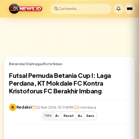
Cari berita...
Beranda
/
Olahraga
/
Rote Ndao
Futsal Pemuda Betania Cup I: Laga
Perdana, KT Mokdale FC Kontra
Kristoforus FC Berakhir Imbang
Redaksi
R
22 Nov 2016, 10:11 WITA
2 min baca
TEKS
A-
Reset
A+
Sans
✕