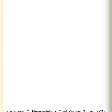
Lihat semua hasil →
roolnews.ID,
Namodale •
Duel Karang Taruna (KT)