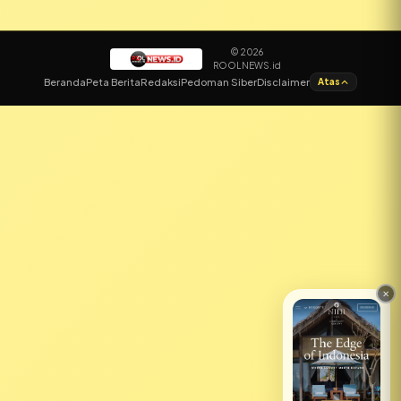
© 2026
ROOLNEWS.id
✕
Beranda
Peta Berita
Redaksi
Pedoman Siber
Disclaimer
Atas