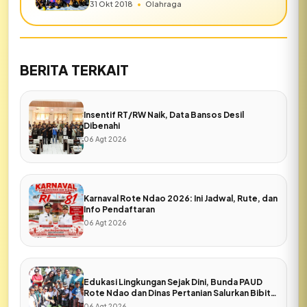
31 Okt 2018
•
Olahraga
BERITA TERKAIT
Insentif RT/RW Naik, Data Bansos Desil
Dibenahi
06 Agt 2026
Karnaval Rote Ndao 2026: Ini Jadwal, Rute, dan
Info Pendaftaran
06 Agt 2026
Edukasi Lingkungan Sejak Dini, Bunda PAUD
Rote Ndao dan Dinas Pertanian Salurkan Bibit
Sayuran ke Warga Daeloni
06 Agt 2026