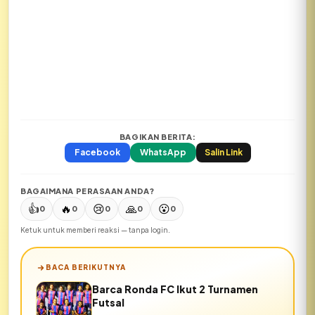
BAGIKAN BERITA:
Facebook
WhatsApp
Salin Link
BAGAIMANA PERASAAN ANDA?
👍
🔥
😢
🙏
😮
0
0
0
0
0
Ketuk untuk memberi reaksi — tanpa login.
BACA BERIKUTNYA
Barca Ronda FC Ikut 2 Turnamen
Futsal