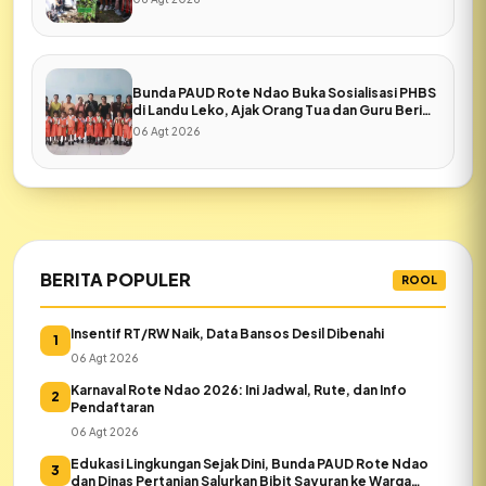
Bunda PAUD Rote Ndao Buka Sosialisasi PHBS
di Landu Leko, Ajak Orang Tua dan Guru Beri
Keteladanan
06 Agt 2026
BERITA POPULER
ROOL
Insentif RT/RW Naik, Data Bansos Desil Dibenahi
1
06 Agt 2026
Karnaval Rote Ndao 2026: Ini Jadwal, Rute, dan Info
2
Pendaftaran
06 Agt 2026
Edukasi Lingkungan Sejak Dini, Bunda PAUD Rote Ndao
3
dan Dinas Pertanian Salurkan Bibit Sayuran ke Warga