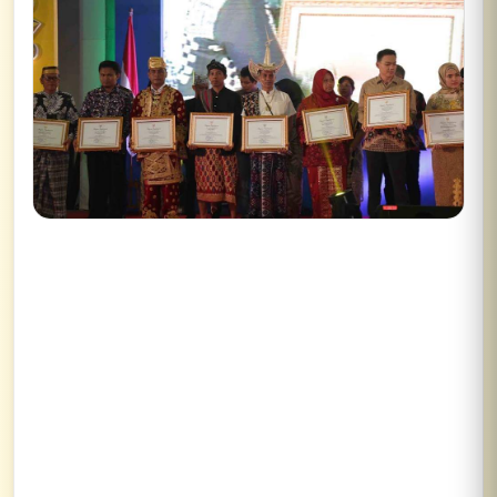
✕
Lihat semua hasil →