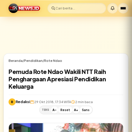
Cari berita...
Beranda
/
Pendidikan
/
Rote Ndao
Pemuda Rote Ndao Wakili NTT Raih
Penghargaan Apresiasi Pendidikan
Keluarga
Redaksi
R
29 Okt 2018, 17:34 WITA
2 min baca
TEKS
A-
Reset
A+
Sans