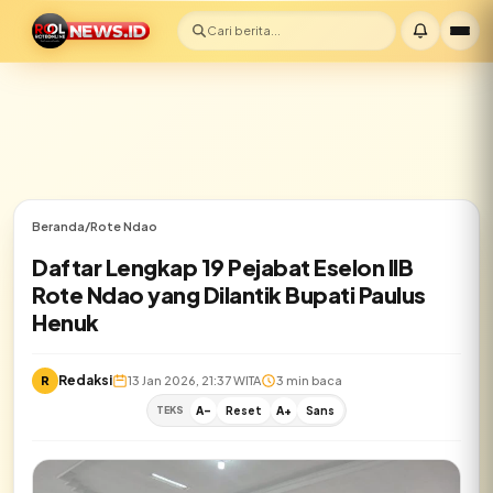
Cari berita...
Beranda
/
Rote Ndao
Daftar Lengkap 19 Pejabat Eselon IIB
Rote Ndao yang Dilantik Bupati Paulus
Henuk
Redaksi
R
13 Jan 2026, 21:37 WITA
3 min baca
TEKS
A-
Reset
A+
Sans