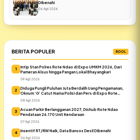
Dibenahi
06 Agt 2026
BERITA POPULER
ROOL
Intip Stan Polres Rote Ndao di Expo UMKM 2026, Dari
1
Pameran Alsus hingga Pangan Lokal Bhayangkari
09 Agt 2026
Diduga Pungli Puluhan Juta Berdalih Uang Pengamanan,
2
Oknum ‘G’ Catut Nama Polisi dan Pers di Expo Rote
Ndao
08 Agt 2026
Acuan Parkir Berlangganan 2027, Dishub Rote Ndao
3
Pendataan 26.170 Unit Kendaraan
07 Agt 2026
Insentif RT/RW Naik, Data Bansos Desil Dibenahi
4
06 Agt 2026