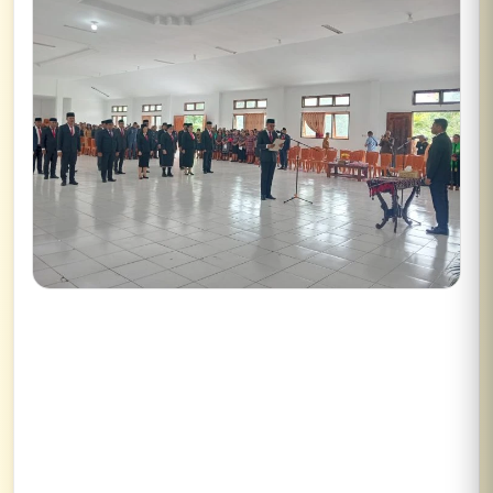
✕
Lihat semua hasil →