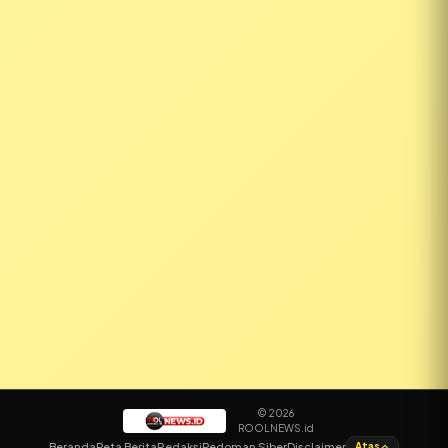
© 2026
ROOLNEWS.id
✕
Beranda
Peta Berita
Redaksi
Pedoman Siber
Disclaimer
Atas