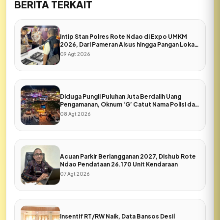
BERITA TERKAIT
Intip Stan Polres Rote Ndao di Expo UMKM
2026, Dari Pameran Alsus hingga Pangan Lokal
Bhayangkari
09 Agt 2026
Diduga Pungli Puluhan Juta Berdalih Uang
Pengamanan, Oknum ‘G’ Catut Nama Polisi dan
Pers di Expo Rote Ndao
08 Agt 2026
Acuan Parkir Berlangganan 2027, Dishub Rote
Ndao Pendataan 26.170 Unit Kendaraan
07 Agt 2026
Insentif RT/RW Naik, Data Bansos Desil