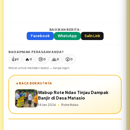
BAGIKAN BERITA:
Facebook
WhatsApp
Salin Link
BAGAIMANA PERASAAN ANDA?
👍
🔥
😢
🙏
😮
0
0
0
0
0
Ketuk untuk memberi reaksi — tanpa login.
BACA BERIKUTNYA
Wabup Rote Ndao Tinjau Dampak
Banjir di Desa Matasio
14 Jan 2026
•
Rote Ndao