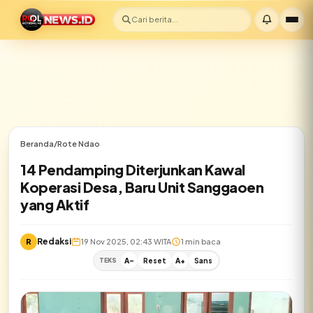
Cari berita...
Beranda
/
Rote Ndao
14 Pendamping Diterjunkan Kawal
Koperasi Desa, Baru Unit Sanggaoen
yang Aktif
Redaksi
R
19 Nov 2025, 02:43 WITA
1 min baca
✕
TEKS
A-
Reset
A+
Sans
Lihat semua hasil →