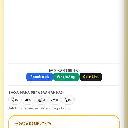
BAGIKAN BERITA:
Facebook
WhatsApp
Salin Link
BAGAIMANA PERASAAN ANDA?
👍
🔥
😢
🙏
😮
0
0
0
0
0
Ketuk untuk memberi reaksi — tanpa login.
BACA BERIKUTNYA