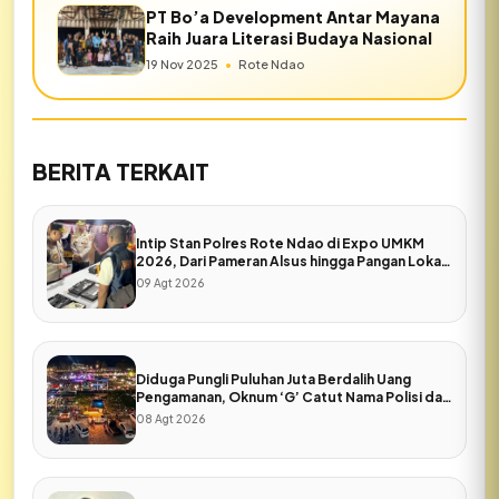
PT Bo’a Development Antar Mayana
Raih Juara Literasi Budaya Nasional
19 Nov 2025
•
Rote Ndao
BERITA TERKAIT
Intip Stan Polres Rote Ndao di Expo UMKM
2026, Dari Pameran Alsus hingga Pangan Lokal
Bhayangkari
09 Agt 2026
Diduga Pungli Puluhan Juta Berdalih Uang
Pengamanan, Oknum ‘G’ Catut Nama Polisi dan
Pers di Expo Rote Ndao
08 Agt 2026