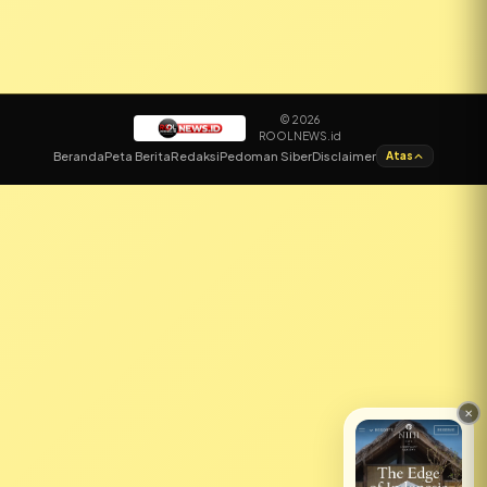
© 2026
ROOLNEWS.id
✕
Beranda
Peta Berita
Redaksi
Pedoman Siber
Disclaimer
Atas