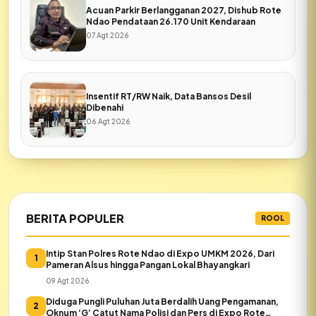
Acuan Parkir Berlangganan 2027, Dishub Rote
Ndao Pendataan 26.170 Unit Kendaraan
07 Agt 2026
Insentif RT/RW Naik, Data Bansos Desil
Dibenahi
06 Agt 2026
BERITA POPULER
ROOL
Intip Stan Polres Rote Ndao di Expo UMKM 2026, Dari
1
Pameran Alsus hingga Pangan Lokal Bhayangkari
09 Agt 2026
Diduga Pungli Puluhan Juta Berdalih Uang Pengamanan,
2
Oknum ‘G’ Catut Nama Polisi dan Pers di Expo Rote