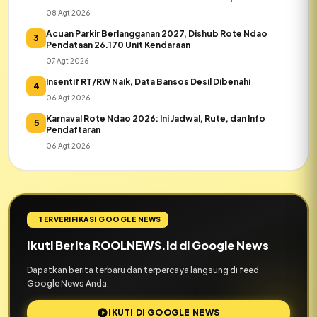
Ndao
08 Agt 2026
Acuan Parkir Berlangganan 2027, Dishub Rote Ndao
3
Pendataan 26.170 Unit Kendaraan
07 Agt 2026
Insentif RT/RW Naik, Data Bansos Desil Dibenahi
4
06 Agt 2026
Karnaval Rote Ndao 2026: Ini Jadwal, Rute, dan Info
5
Pendaftaran
06 Agt 2026
TERVERIFIKASI GOOGLE NEWS
Ikuti Berita ROOLNEWS.id di Google News
Dapatkan berita terbaru dan terpercaya langsung di feed
Google News Anda.
IKUTI DI GOOGLE NEWS