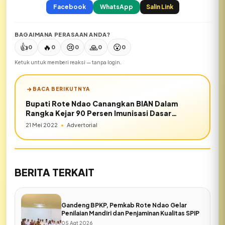
Facebook
WhatsApp
Salin Link
BAGAIMANA PERASAAN ANDA?
👍
🔥
😢
🙏
😮
0
0
0
0
0
Ketuk untuk memberi reaksi — tanpa login.
BACA BERIKUTNYA
Bupati Rote Ndao Canangkan BIAN Dalam
Rangka Kejar 90 Persen Imunisasi Dasar
Lengkap Anak
21 Mei 2022
•
Advertorial
BERITA TERKAIT
Gandeng BPKP, Pemkab Rote Ndao Gelar
Penilaian Mandiri dan Penjaminan Kualitas SPIP
05 Agt 2026