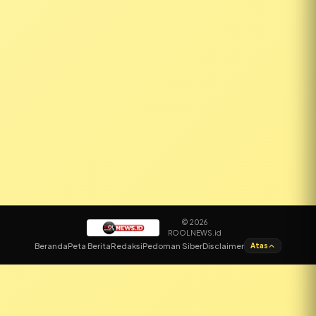
© 2026
ROOLNEWS.id
✕
Beranda
Peta Berita
Redaksi
Pedoman Siber
Disclaimer
Atas