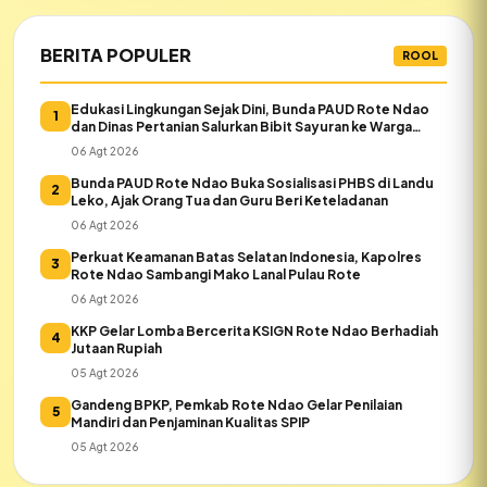
BERITA POPULER
ROOL
Edukasi Lingkungan Sejak Dini, Bunda PAUD Rote Ndao
1
dan Dinas Pertanian Salurkan Bibit Sayuran ke Warga
Daeloni
06 Agt 2026
Bunda PAUD Rote Ndao Buka Sosialisasi PHBS di Landu
2
Leko, Ajak Orang Tua dan Guru Beri Keteladanan
06 Agt 2026
Perkuat Keamanan Batas Selatan Indonesia, Kapolres
3
Rote Ndao Sambangi Mako Lanal Pulau Rote
06 Agt 2026
KKP Gelar Lomba Bercerita KSIGN Rote Ndao Berhadiah
4
Jutaan Rupiah
05 Agt 2026
Gandeng BPKP, Pemkab Rote Ndao Gelar Penilaian
5
Mandiri dan Penjaminan Kualitas SPIP
05 Agt 2026