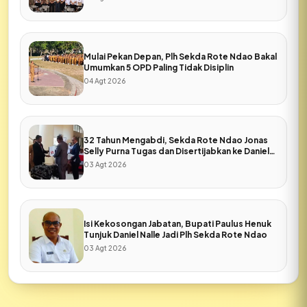
Mulai Pekan Depan, Plh Sekda Rote Ndao Bakal
Umumkan 5 OPD Paling Tidak Disiplin
04 Agt 2026
32 Tahun Mengabdi, Sekda Rote Ndao Jonas
Selly Purna Tugas dan Disertijabkan ke Daniel
Nalle
03 Agt 2026
Isi Kekosongan Jabatan, Bupati Paulus Henuk
Tunjuk Daniel Nalle Jadi Plh Sekda Rote Ndao
03 Agt 2026