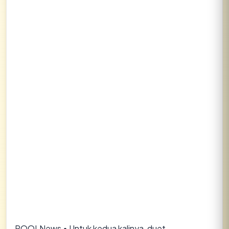
Lihat semua hasil →
ROOLNews • Untuk kedua kalinya, duet