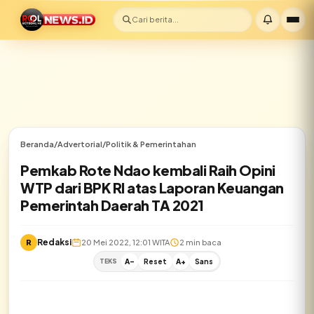
Cari berita...
Beranda
/
Advertorial
/
Politik & Pemerintahan
Pemkab Rote Ndao kembali Raih Opini
WTP dari BPK RI atas Laporan Keuangan
Pemerintah Daerah TA 2021
Redaksi
R
20 Mei 2022, 12:01 WITA
2 min baca
TEKS
A-
Reset
A+
Sans
✕