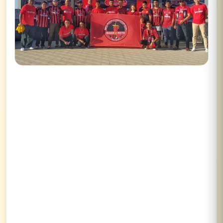
✕
Lihat semua hasil →