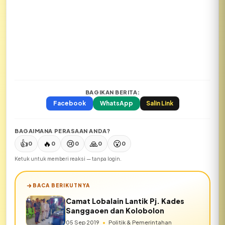
BAGIKAN BERITA:
Facebook
WhatsApp
Salin Link
BAGAIMANA PERASAAN ANDA?
👍
🔥
😢
🙏
😮
0
0
0
0
0
Ketuk untuk memberi reaksi — tanpa login.
BACA BERIKUTNYA
Camat Lobalain Lantik Pj. Kades
Sanggaoen dan Kolobolon
05 Sep 2019
•
Politik & Pemerintahan