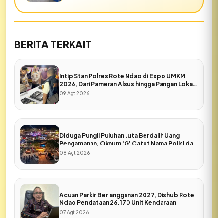
BERITA TERKAIT
Intip Stan Polres Rote Ndao di Expo UMKM
2026, Dari Pameran Alsus hingga Pangan Lokal
Bhayangkari
09 Agt 2026
Diduga Pungli Puluhan Juta Berdalih Uang
Pengamanan, Oknum ‘G’ Catut Nama Polisi dan
Pers di Expo Rote Ndao
08 Agt 2026
Acuan Parkir Berlangganan 2027, Dishub Rote
Ndao Pendataan 26.170 Unit Kendaraan
07 Agt 2026