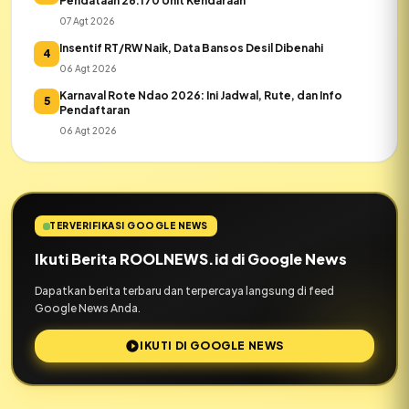
Pendataan 26.170 Unit Kendaraan
07 Agt 2026
Insentif RT/RW Naik, Data Bansos Desil Dibenahi
4
06 Agt 2026
Karnaval Rote Ndao 2026: Ini Jadwal, Rute, dan Info
5
Pendaftaran
06 Agt 2026
TERVERIFIKASI GOOGLE NEWS
Ikuti Berita ROOLNEWS.id di Google News
Dapatkan berita terbaru dan terpercaya langsung di feed
Google News Anda.
IKUTI DI GOOGLE NEWS