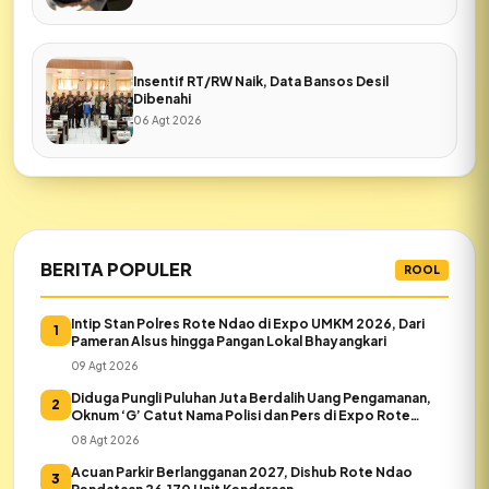
Insentif RT/RW Naik, Data Bansos Desil
Dibenahi
06 Agt 2026
BERITA POPULER
ROOL
Intip Stan Polres Rote Ndao di Expo UMKM 2026, Dari
1
Pameran Alsus hingga Pangan Lokal Bhayangkari
09 Agt 2026
Diduga Pungli Puluhan Juta Berdalih Uang Pengamanan,
2
Oknum ‘G’ Catut Nama Polisi dan Pers di Expo Rote
Ndao
08 Agt 2026
Acuan Parkir Berlangganan 2027, Dishub Rote Ndao
3