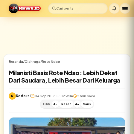
Cari berita...
Beranda
/
Olahraga
/
Rote Ndao
Milanisti Basis Rote Ndao: Lebih Dekat
Dari Saudara, Lebih Besar Dari Keluarga
Redaksi
R
04 Sep 2019, 15:02 WITA
2 min baca
TEKS
A-
Reset
A+
Sans