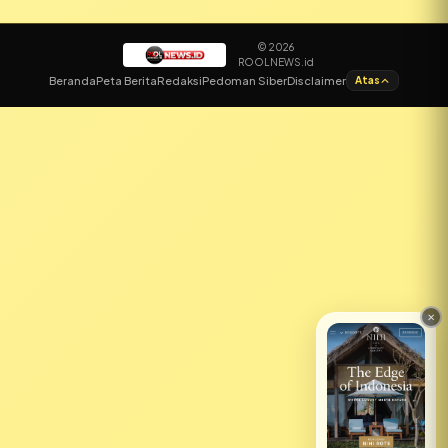
© 2026
ROOLNEWS.id
✕
Beranda
Peta Berita
Redaksi
Pedoman Siber
Disclaimer
Atas