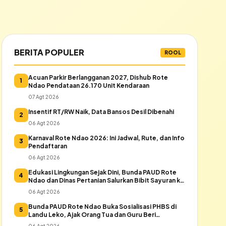
BERITA POPULER
ROOL
Acuan Parkir Berlangganan 2027, Dishub Rote
1
Ndao Pendataan 26.170 Unit Kendaraan
07 Agt 2026
Insentif RT/RW Naik, Data Bansos Desil Dibenahi
2
06 Agt 2026
Karnaval Rote Ndao 2026: Ini Jadwal, Rute, dan Info
3
Pendaftaran
06 Agt 2026
Edukasi Lingkungan Sejak Dini, Bunda PAUD Rote
4
Ndao dan Dinas Pertanian Salurkan Bibit Sayuran ke
Warga Daeloni
06 Agt 2026
Bunda PAUD Rote Ndao Buka Sosialisasi PHBS di
5
Landu Leko, Ajak Orang Tua dan Guru Beri
Keteladanan