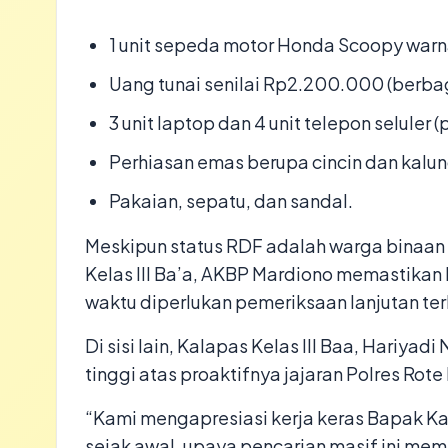
​1 unit sepeda motor Honda Scoopy war
​Uang tunai senilai Rp2.200.000 (berba
​3 unit laptop dan 4 unit telepon seluler (
​Perhiasan emas berupa cincin dan kalun
​Pakaian, sepatu, dan sandal.
​Meskipun status RDF adalah warga binaan
Kelas III Ba’a, AKBP Mardiono memastikan 
waktu diperlukan pemeriksaan lanjutan ter
​Di sisi lain, Kalapas Kelas III Baa, Hariy
tinggi atas proaktifnya jajaran Polres Rot
“Kami mengapresiasi kerja keras Bapak Kap
sejak awal, upaya pencarian masif ini mem