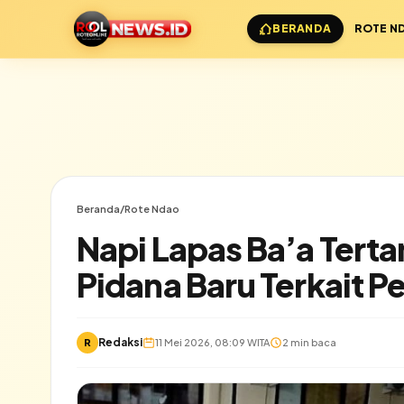
BERANDA
ROTE N
Beranda
/
Rote Ndao
Napi Lapas Ba’a Terta
Pidana Baru Terkait P
Redaksi
R
11 Mei 2026, 08:09 WITA
2 min baca
✕