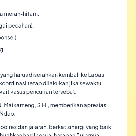
na merah-hitam.
gai pecahan).
ponsel).
g.
 yang harus diserahkan kembali ke Lapas
koordinasi tetap dilakukan jika sewaktu-
kait kasus pencurian tersebut.
adi N. Maikameng, S.H., memberikan apresiasi
e Ndao.
olres dan jajaran. Berkat sinergi yang baik
buahkan hasil sesuai harapan,” ujarnya.