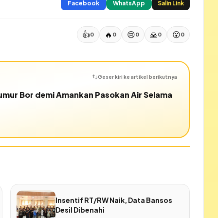
Facebook
WhatsApp
Salin Link
👍
🔥
😢
🙏
😮
0
0
0
0
0
Geser kiri ke artikel berikutnya
umur Bor demi Amankan Pasokan Air Selama
Insentif RT/RW Naik, Data Bansos
Desil Dibenahi