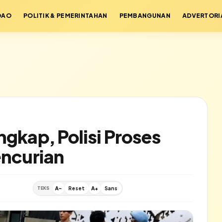
DAO
POLITIK & PEMERINTAHAN
PEMBANGUNAN
ADVERTORI
ngkap, Polisi Proses
encurian
TEKS
A-
Reset
A+
Sans