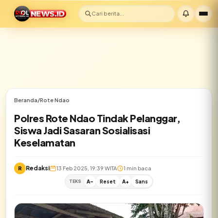
Cari berita...
Beranda
/
Rote Ndao
Polres Rote Ndao Tindak Pelanggar,
Siswa Jadi Sasaran Sosialisasi
Keselamatan
Redaksi
R
13 Feb 2025, 19:39 WITA
1 min baca
TEKS
A-
Reset
A+
Sans
✕