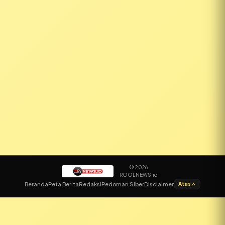
© 2026
ROOLNEWS.id
Beranda
Peta Berita
Redaksi
Pedoman Siber
Disclaimer
Atas