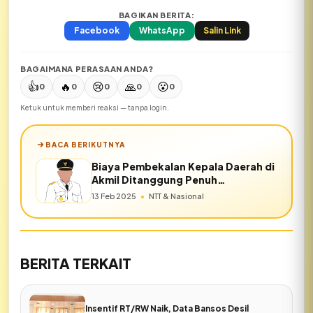
BAGIKAN BERITA:
Facebook
WhatsApp
Salin Link
BAGAIMANA PERASAAN ANDA?
👍
🔥
😢
🙏
😮
0
0
0
0
0
Ketuk untuk memberi reaksi — tanpa login.
BACA BERIKUTNYA
Biaya Pembekalan Kepala Daerah di
Akmil Ditanggung Penuh
Kemendagri
13 Feb 2025
•
NTT & Nasional
BERITA TERKAIT
Insentif RT/RW Naik, Data Bansos Desil