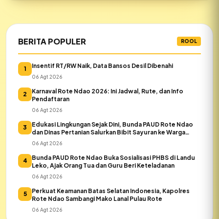
BERITA POPULER
ROOL
Insentif RT/RW Naik, Data Bansos Desil Dibenahi
1
06 Agt 2026
Karnaval Rote Ndao 2026: Ini Jadwal, Rute, dan Info
2
Pendaftaran
06 Agt 2026
Edukasi Lingkungan Sejak Dini, Bunda PAUD Rote Ndao
3
dan Dinas Pertanian Salurkan Bibit Sayuran ke Warga
Daeloni
06 Agt 2026
Bunda PAUD Rote Ndao Buka Sosialisasi PHBS di Landu
4
Leko, Ajak Orang Tua dan Guru Beri Keteladanan
06 Agt 2026
Perkuat Keamanan Batas Selatan Indonesia, Kapolres
5
Rote Ndao Sambangi Mako Lanal Pulau Rote
06 Agt 2026