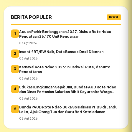
BERITA POPULER
ROOL
Acuan Parkir Berlangganan 2027, Dishub Rote Ndao
1
Pendataan 26.170 Unit Kendaraan
07 Agt 2026
Insentif RT/RW Naik, Data Bansos Desil Dibenahi
2
06 Agt 2026
Karnaval Rote Ndao 2026: Ini Jadwal, Rute, dan Info
3
Pendaftaran
06 Agt 2026
Edukasi Lingkungan Sejak Dini, Bunda PAUD Rote Ndao
4
dan Dinas Pertanian Salurkan Bibit Sayuran ke Warga
Daeloni
06 Agt 2026
Bunda PAUD Rote Ndao Buka Sosialisasi PHBS di Landu
5
Leko, Ajak Orang Tua dan Guru Beri Keteladanan
06 Agt 2026