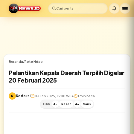
Cari berita...
Beranda
/
Rote Ndao
Pelantikan Kepala Daerah Terpilih Digelar
20 Februari 2025
Redaksi
R
03 Feb 2025, 13:00 WITA
1 min baca
✕
TEKS
A-
Reset
A+
Sans
Lihat semua hasil →