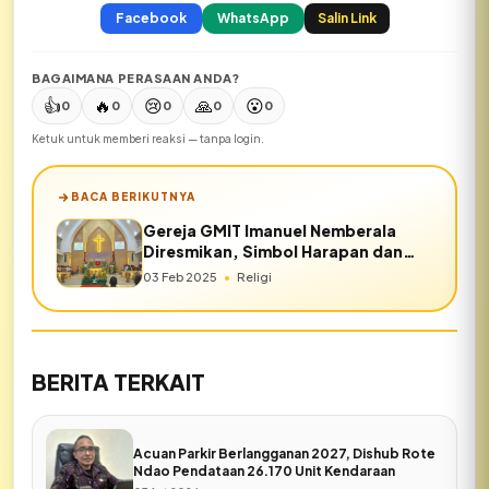
Facebook
WhatsApp
Salin Link
BAGAIMANA PERASAAN ANDA?
👍
🔥
😢
🙏
😮
0
0
0
0
0
Ketuk untuk memberi reaksi — tanpa login.
BACA BERIKUTNYA
Gereja GMIT Imanuel Nemberala
Diresmikan, Simbol Harapan dan
Persatuan di Rote Barat
03 Feb 2025
•
Religi
BERITA TERKAIT
Acuan Parkir Berlangganan 2027, Dishub Rote
Ndao Pendataan 26.170 Unit Kendaraan