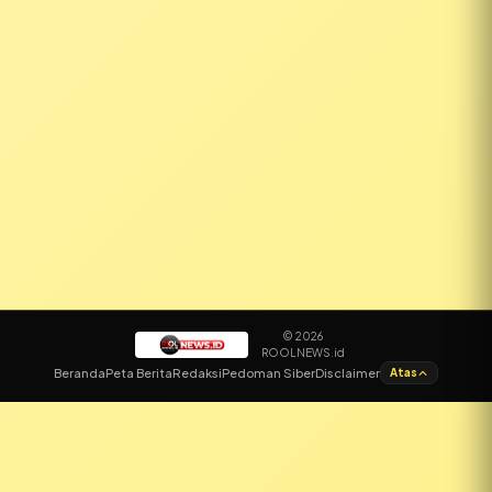
© 2026
ROOLNEWS.id
✕
Beranda
Peta Berita
Redaksi
Pedoman Siber
Disclaimer
Atas